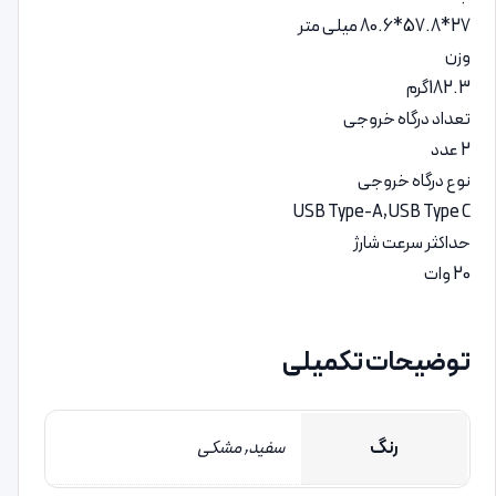
27*57.8*80.6 میلی متر
وزن
182.3گرم
تعداد درگاه خروجی
2 عدد
نوع درگاه خروجی
USB Type-A,USB Type C
حداکثر سرعت شارژ
20 وات
توضیحات تکمیلی
رنگ
سفید, مشکی