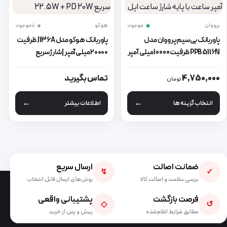
پرووان
موجود
هوکو
ناموجود
پاوربانک بی‌سیم پرووان مدل
پاوربانک هوکو مدل J136A ظرفیت
PPB5116N ظرفیت 10000 میلی آمپر
۲۰۰۰۰ میلی‌آمپر | شارژ سریع
ساعت با پایه شارژ ساعت اپل
22.5W + PD 20W
این محصول دارای انواع مختلفی می باشد. گزینه ها ممکن است در صفحه 
4,750,000
تماس بگیرید
تومان
انتخاب گزینه ها
اطلاعات بیشتر
ضمانت اصالت
ارسال سریع
↯
✓
بررسی سلامت و اصالت کالا
روش‌های ارسال قابل انتخاب
فرصت بازگشت
پشتیبانی واقعی
◇
↺
مطابق شرایط اعلام‌شده
پیش و پس از خرید