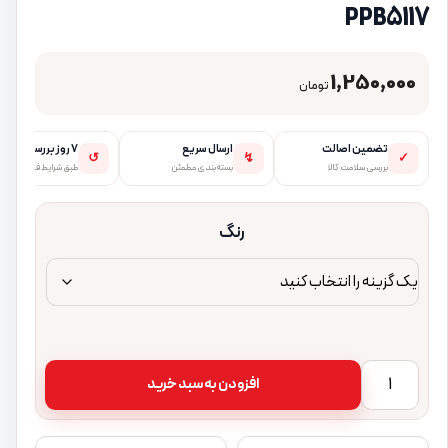
PPB5117
1,250,000
تومان
تضمین اصالت
ارسال سریع
۷ روز بررسی
↺
↯
✓
بررسی سلامت کالا
بسته‌بندی مطمئن
طبق شرایط فروشگاه
رنگ
پاوربانک 10000 میلی آمپر پرووان مدل PPB5117 Proone 10000mAh Power Bank PPB5117 عدد
افزودن به سبد خرید