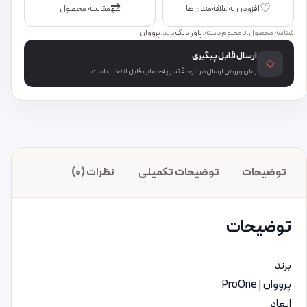
⇄
♡
افزودن به علاقه‌مندی‌ها
مقایسه محصول
شناسه محصول:
نامعلوم
دسته:
پاور بانک
برند:
پرووان
ارسال قابل پیگیری
◇
زمان و روش ارسال در مرحلهٔ تسویه‌حساب قابل انتخاب است.
توضیحات
توضیحات تکمیلی
نظرات (0)
توضیحات
برند
پرووان | ProOne
ابعاد