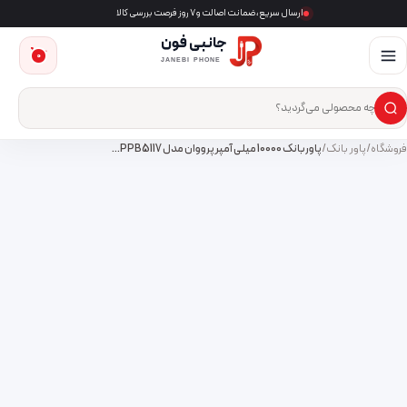
ارسال سریع، ضمانت اصالت و ۷ روز فرصت بررسی کالا
جانبی فون
0
JANEBI PHONE
×
ست‌وجوی محصول
فروشگاه
/
پاور بانک
/
پاوربانک 10000 میلی آمپر پرووان مدل PPB5117…