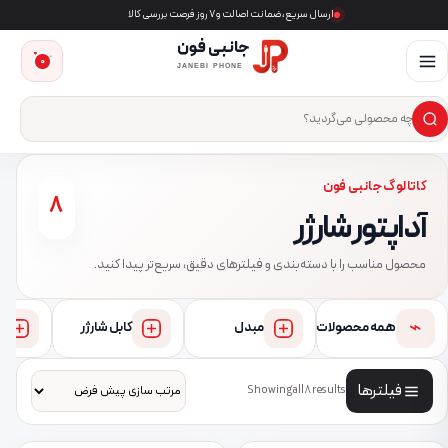
ارسال سریع، ضمانت اصالت و ۷ روز فرصت بررسی کالا
جانبی فون
0
JANEBI PHONE
×
ست‌وجوی محصول
کاتالوگ جانبی فون
8
آداپتور شارژر
محصول مناسب را با دسته‌بندی و فیلترهای دقیق، سریع‌تر پیدا کنید.
⌁
همه محصولات
مبدل
کابل شارژر
فیلترها
Showing all 8 results