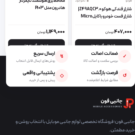
محافظ برق هوشمند تایمردار
هوکو
ناموجود
هادرون مدل P103
شارژر فندکی هوکو Z49A QC3.0 |
شارژر فست خودرو با کابل Micro
USB
این محصول دارای انواع مختلفی می باشد. گزینه ها ممکن است در صفحه 
این محصول دارای انواع مختلفی می 
1,149,000
407,000
تومان
تومان
انتخاب گزینه ها
انتخاب گزینه ها
ضمانت اصالت
ارسال سریع
↯
✓
بررسی سلامت و اصالت کالا
روش‌های ارسال قابل انتخاب
فرصت بازگشت
پشتیبانی واقعی
◇
↺
مطابق شرایط اعلام‌شده
پیش و پس از خرید
جانبی فون
MOBILE ACCESSORIES
جانبی فون؛ فروشگاه تخصصی لوازم جانبی موبایل با انتخاب روشن و
خرید مطمئن.