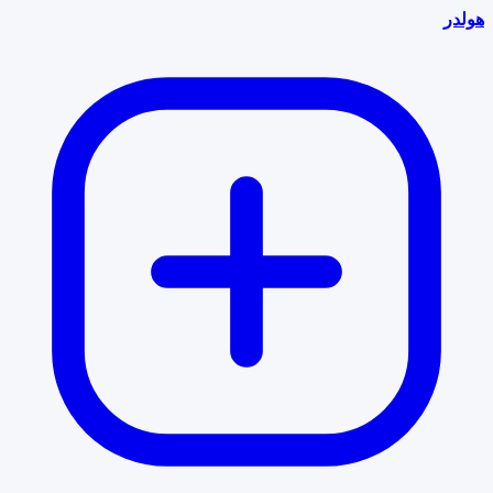
هولدر