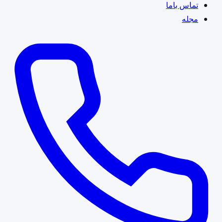
تماس باما
مجله