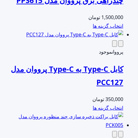
چندراهی برق پرووان مدل PPS615
1,500,000
تومان
این
انتخاب گزینه ها
محصول
دارای
انواع
پرووان
موجود
مختلفی
کابل Type-C به Type-C پرووان مدل
می
باشد.
PCC127
گزینه
ها
350,000
تومان
ممکن
این
انتخاب گزینه ها
است
محصول
در
دارای
صفحه
انواع
محصول