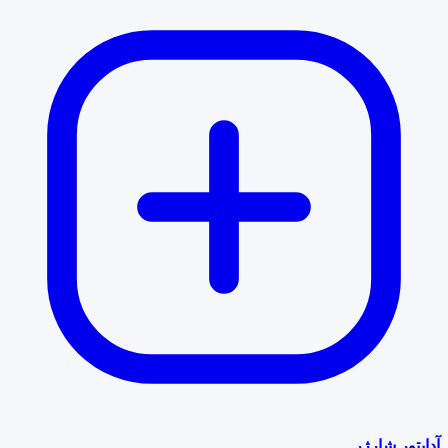
آداپتور شارژر