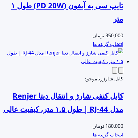
گزینه
تایپ سی به آیفون (PD 20W) طول ۱
ها
متر
ممکن
است
در
350,000
تومان
صفحه
این
انتخاب گزینه ها
محصول
محصول
انتخاب
دارای
شوند
انواع
مختلفی
کابل شارژر
ناموجود
می
کابل کنفی شارژ و انتقال دیتا Renjer
باشد.
گزینه
مدل RJ-44 | طول ۱.۵ متر، کیفیت عالی
ها
ممکن
180,000
تومان
است
این
انتخاب گزینه ها