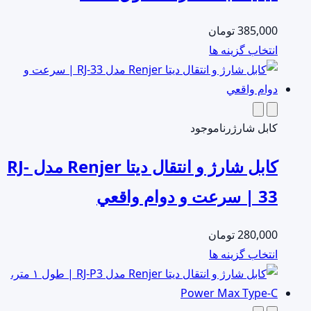
ها
ممکن
385,000
تومان
است
این
انتخاب گزینه ها
در
محصول
صفحه
دارای
محصول
انواع
انتخاب
مختلفی
کابل شارژر
ناموجود
شوند
می
کابل شارژ و انتقال دیتا Renjer مدل RJ-
باشد.
گزینه
33 | سرعت و دوام واقعي
ها
ممکن
280,000
تومان
است
این
انتخاب گزینه ها
در
محصول
صفحه
دارای
محصول