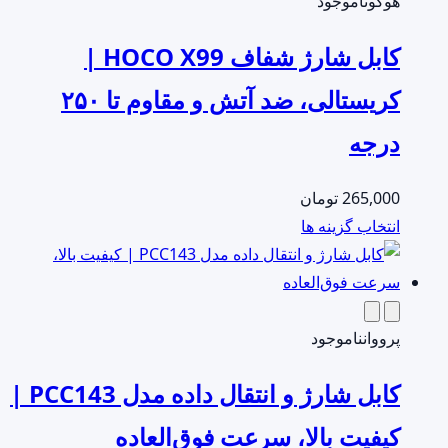
مختلفی
هوکو
ناموجود
می
کابل شارژ شفاف HOCO X99 |
باشد.
گزینه
کریستالی، ضد آتش و مقاوم تا ۲۵۰
ها
درجه
ممکن
است
در
265,000
تومان
صفحه
این
انتخاب گزینه ها
محصول
محصول
انتخاب
دارای
شوند
انواع
مختلفی
پرووان
ناموجود
می
کابل شارژ و انتقال داده مدل PCC143 |
باشد.
گزینه
کیفیت بالا، سرعت فوق‌العاده