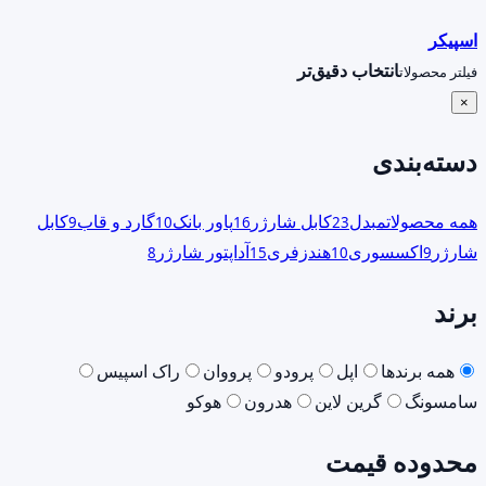
اسپیکر
انتخاب دقیق‌تر
فیلتر محصولات
×
دسته‌بندی
همه محصولات
مبدل
کابل شارژر
پاور بانک
گارد و قاب
کابل
9
10
16
23
شارژر
اکسسوری
هندزفری
آداپتور شارژر
8
15
10
9
برند
همه برندها
اپل
پرودو
پرووان
راک اسپیس
سامسونگ
گرین لاین
هدرون
هوکو
محدوده قیمت