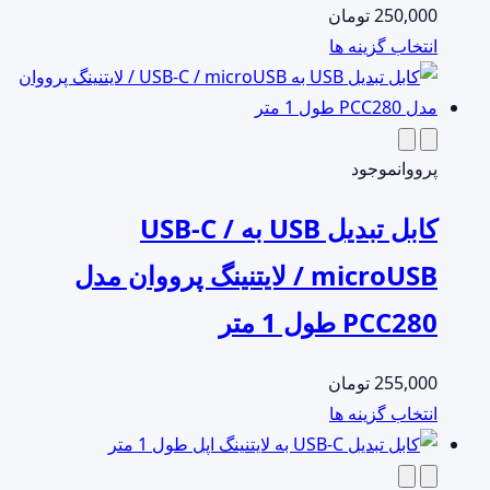
250,000
تومان
است
این
انتخاب گزینه ها
در
محصول
صفحه
دارای
محصول
انواع
انتخاب
مختلفی
پرووان
موجود
شوند
می
کابل تبدیل USB به USB-C /
باشد.
گزینه
microUSB / لایتنینگ پرووان مدل
ها
PCC280 طول 1 متر
ممکن
است
در
255,000
تومان
صفحه
این
انتخاب گزینه ها
محصول
محصول
انتخاب
دارای