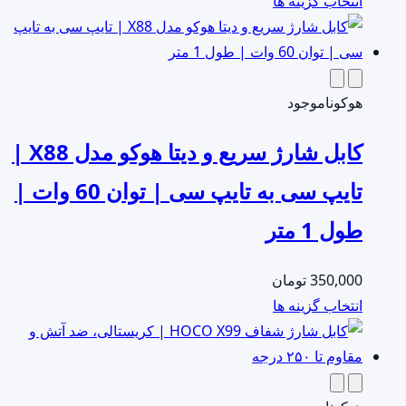
انتخاب گزینه ها
محصول
محصول
انتخاب
دارای
شوند
انواع
مختلفی
هوکو
ناموجود
می
کابل شارژ سریع و دیتا هوکو مدل X88 |
باشد.
گزینه
تایپ سی به تایپ سی | توان 60 وات |
ها
طول 1 متر
ممکن
است
در
350,000
تومان
صفحه
این
انتخاب گزینه ها
محصول
محصول
انتخاب
دارای
شوند
انواع