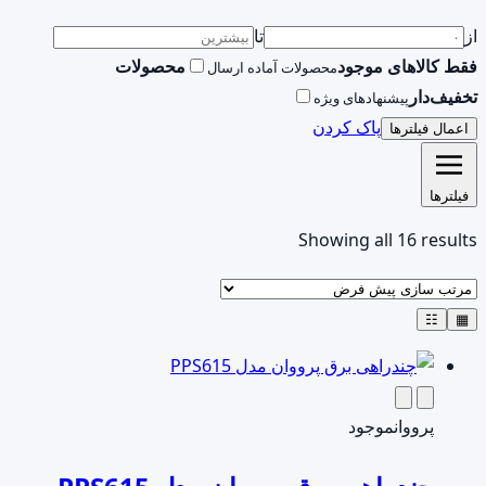
از
تا
فقط کالاهای موجود
محصولات
محصولات آماده ارسال
تخفیف‌دار
پیشنهادهای ویژه
پاک کردن
اعمال فیلترها
فیلترها
Showing all 16 results
☷
▦
پرووان
موجود