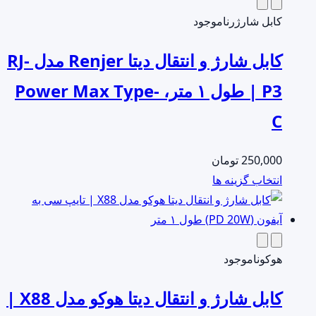
انواع
انتخاب
مختلفی
کابل شارژر
ناموجود
شوند
می
کابل شارژ و انتقال دیتا Renjer مدل RJ-
باشد.
گزینه
P3 | طول ۱ متر، Power Max Type-
ها
C
ممکن
است
در
250,000
تومان
صفحه
این
انتخاب گزینه ها
محصول
محصول
انتخاب
دارای
شوند
انواع
مختلفی
هوکو
ناموجود
می
کابل شارژ و انتقال دیتا هوکو مدل X88 |
باشد.