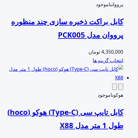
مختلفی
پرووان
ناموجود
انتخاب
می
شوند
کابل براکت ذخیره سازی چند منظوره
باشد.
گزینه
پرووان مدل PCK005
ها
ممکن
4,350,000
تومان
است
این
انتخاب گزینه ها
در
محصول
صفحه
دارای
محصول
انواع
انتخاب
مختلفی
هوکو
ناموجود
شوند
می
کابل تایپ سی (Type-C) هوکو (hoco)
باشد.
گزینه
طول 1 متر مدل X88
ها
ممکن