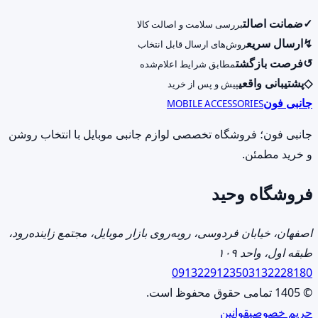
در
محصول
صفحه
✓
ضمانت اصالت
بررسی سلامت و اصالت کالا
دارای
محصول
↯
ارسال سریع
روش‌های ارسال قابل انتخاب
انواع
انتخاب
↺
فرصت بازگشت
مطابق شرایط اعلام‌شده
مختلفی
شوند
◇
پشتیبانی واقعی
پیش و پس از خرید
می
جانبی فون
MOBILE ACCESSORIES
باشد.
گزینه
جانبی فون؛ فروشگاه تخصصی لوازم جانبی موبایل با انتخاب روشن
ها
و خرید مطمئن.
ممکن
فروشگاه وحید
است
در
صفحه
اصفهان، خیابان فردوسی، روبه‌روی بازار موبایل، مجتمع زاینده‌رود،
محصول
طبقه اول، واحد ۱۰۹
انتخاب
09132291235
03132228180
شوند
© 1405 تمامی حقوق محفوظ است.
حریم خصوصی
قوانین