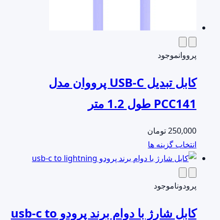
پرووان
موجود
کابل تبدیل USB-C پرووان مدل
PCC141 طول 1.2 متر
250,000
تومان
این
انتخاب گزینه ها
محصول
دارای
انواع
پرودو
ناموجود
مختلفی
کابل شارژ با دوام برند پرودو usb-c to
می