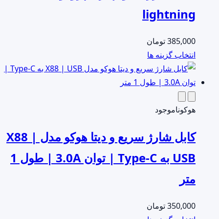
باشد.
lightning
گزینه
ها
385,000
تومان
ممکن
این
انتخاب گزینه ها
است
محصول
در
دارای
صفحه
انواع
محصول
مختلفی
هوکو
ناموجود
انتخاب
می
شوند
کابل شارژ سریع و دیتا هوکو مدل X88 |
باشد.
گزینه
USB به Type-C | توان 3.0A | طول 1
ها
متر
ممکن
است
در
350,000
تومان
صفحه
این