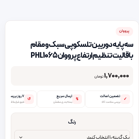
پرووان
سه پایه دوربین تلسکوپی سبک و مقام
باقالیت تنظیم ارتفاع پرووان PHL1065
1,700,000
تومان
تضمین اصالت
ارسال سریع
۷ روز بررسی
↺
↯
✓
بررسی سلامت کالا
بسته‌بندی مطمئن
طبق شرایط فروشگاه
رنگ