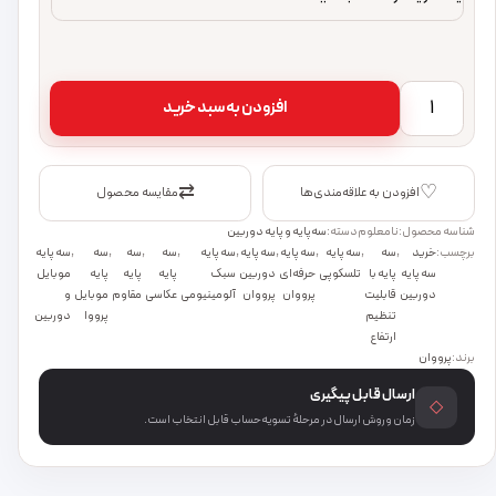
سه پایه دوربین تلسکوپی سبک و مقام باقالیت تنظیم ارتفاع پرووان PHL1065 عدد
افزودن به سبد خرید
⇄
♡
افزودن به علاقه‌مندی‌ها
مقایسه محصول
شناسه محصول:
نامعلوم
دسته:
سه‌پایه و پایه دوربین
برچسب:
خرید
,
سه
,
سه پایه
,
سه پایه
,
سه پایه
,
سه پایه
,
سه
,
سه
,
سه
,
سه پایه
سه پایه
پایه با
تلسکوپی
حرفه‌ای
دوربین
سبک
پایه
پایه
پایه
موبایل
دوربین
قابلیت
پرووان
پرووان
آلومینیومی
عکاسی
مقاوم
موبایل
و
تنظیم
پرووا
دوربین
ارتفاع
برند:
پرووان
ارسال قابل پیگیری
◇
زمان و روش ارسال در مرحلهٔ تسویه‌حساب قابل انتخاب است.