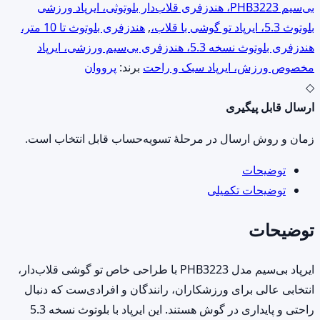
|
بی‌سیم PHB3223، هندزفری قلاب‌دار بلوتوثی، ایرپاد ورزشی
تو
بلوتوث 5.3، ایرپاد تو گوشی با قلاب،
,
هندزفری بلوتوث تا 10 متر،
گوشی
هندزفری بلوتوث نسخه 5.3، هندزفری بی‌سیم ورزشی، ایرپاد
قلاب‌دار
مخصوص ورزش، ایرپاد سبک و راحت
برند:
پرووان
با
◇
بلوتوث
ارسال قابل پیگیری
5.3
زمان و روش ارسال در مرحلهٔ تسویه‌حساب قابل انتخاب است.
تا
10
توضیحات
متر
توضیحات تکمیلی
برد
توضیحات
عدد
ایرپاد بی‌سیم مدل PHB3223 با طراحی خاص تو گوشی قلاب‌دار،
انتخابی عالی برای ورزشکاران، رانندگان و افرادی‌ست که دنبال
راحتی و پایداری در گوش هستند. این ایرپاد با بلوتوث نسخه 5.3