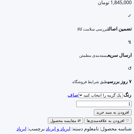
1,845,000
تومان
✓
تضمین اصالت
بررسی سلامت کالا
↯
ارسال سریع
بسته‌بندی مطمئن
↺
۷ روز بررسی
طبق شرایط فروشگاه
رنگ
صاف
ایرپاد
بی‌سیم
افزودن به سبد خرید
مدل
♡
افزودن به علاقه‌مندی‌ها
⇄
مقایسه محصول
PHB3223
شناسه محصول:
نامعلوم
دسته:
ایرپاد و ایرباد
برچسب:
ایرپاد