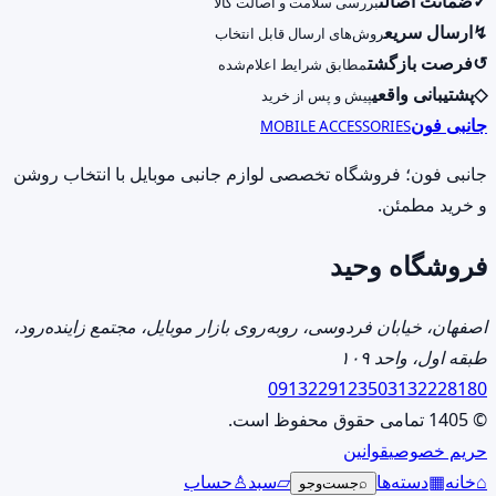
✓
ضمانت اصالت
بررسی سلامت و اصالت کالا
انتخاب
دارای
↯
ارسال سریع
روش‌های ارسال قابل انتخاب
شوند
انواع
↺
فرصت بازگشت
مطابق شرایط اعلام‌شده
مختلفی
◇
پشتیبانی واقعی
پیش و پس از خرید
می
جانبی فون
MOBILE ACCESSORIES
باشد.
گزینه
جانبی فون؛ فروشگاه تخصصی لوازم جانبی موبایل با انتخاب روشن
ها
و خرید مطمئن.
ممکن
فروشگاه وحید
است
در
صفحه
اصفهان، خیابان فردوسی، روبه‌روی بازار موبایل، مجتمع زاینده‌رود،
محصول
طبقه اول، واحد ۱۰۹
انتخاب
09132291235
03132228180
شوند
© 1405 تمامی حقوق محفوظ است.
حریم خصوصی
قوانین
⌂
خانه
▦
دسته‌ها
▱
سبد
♙
حساب
⌕
جست‌وجو