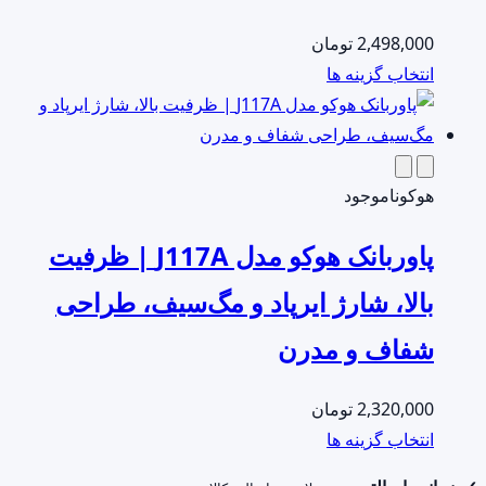
ممکن
2,498,000
تومان
است
این
انتخاب گزینه ها
در
محصول
صفحه
دارای
محصول
انواع
انتخاب
مختلفی
هوکو
ناموجود
شوند
می
پاوربانک هوکو مدل J117A | ظرفیت
باشد.
گزینه
بالا، شارژ ایرپاد و مگ‌سیف، طراحی
ها
شفاف و مدرن
ممکن
است
در
2,320,000
تومان
صفحه
این
انتخاب گزینه ها
محصول
محصول