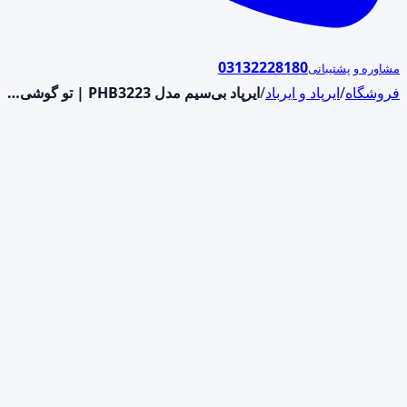
03132228180
مشاوره و پشتیبانی
فروشگاه
/
ایرپاد و ایرباد
/
ایرپاد بی‌سیم مدل PHB3223 | تو گوشی…