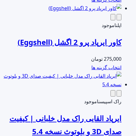
محصول
دارای
انواع
اپل
ناموجود
مختلفی
کاور ایرپاد پرو 2 اگشل (Eggshell)
می
باشد.
275,000
تومان
گزینه
این
انتخاب گزینه ها
ها
محصول
ممکن
دارای
است
انواع
در
مختلفی
راک اسپیس
ناموجود
صفحه
می
محصول
ایرپاد القایی راک مدل خلبانی | کیفیت
باشد.
انتخاب
گزینه
شوند
صدای 3D و بلوتوث نسخه 5.4
ها