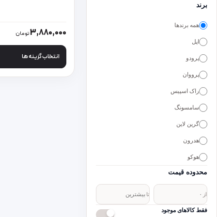
برند
همه برندها
این محصول دارای انو
3,880,000
تومان
اپل
انتخاب گزینه ها
پرودو
پرووان
راک اسپیس
سامسونگ
گرین لاین
هدرون
هوکو
محدوده قیمت
از
تا
فقط کالاهای موجود