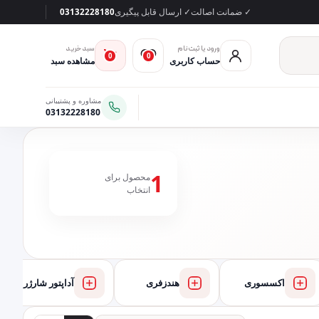
✓ ضمانت اصالت
✓ ارسال قابل پیگیری
03132228180
ورود یا ثبت‌نام
سبد خرید
0
0
حساب کاربری
مشاهده سبد
مشاوره و پشتیبانی
03132228180
1
محصول برای
انتخاب
اکسسوری
هندزفری
آداپتور شارژر