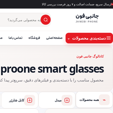
ارسال سریع، ضمانت اصالت و ۷ روز فرصت بررسی کالا
جانبی فون
×
جست‌وجوی محصول
JANEBI PHONE
دسته‌بندی محصولات
صفحه اصلی
فروشگاه
تماس باما
مج
⌄
کاتالوگ جانبی فون
proone smart glasses
محصول مناسب را با دسته‌بندی و فیلترهای دقیق، سریع‌تر پیدا کنی
⌁
همه محصولات
مبدل
کابل شارژر