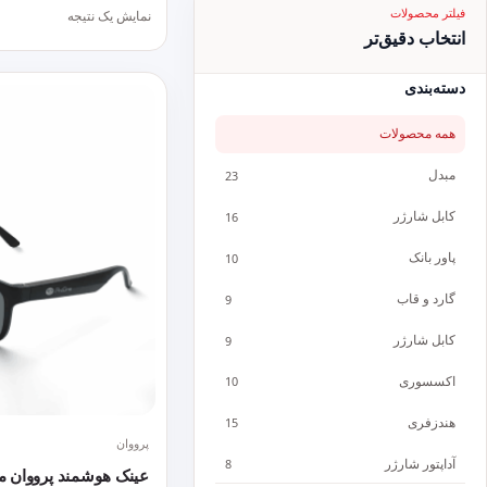
فیلتر محصولات
نمایش یک نتیجه
انتخاب دقیق‌تر
دسته‌بندی
همه محصولات
مبدل
23
کابل شارژر
16
پاور بانک
10
گارد و قاب
9
کابل شارژر
9
اکسسوری
10
هندزفری
15
پرووان
آداپتور شارژر
8
عینک هوشمند پرووان مدل 1