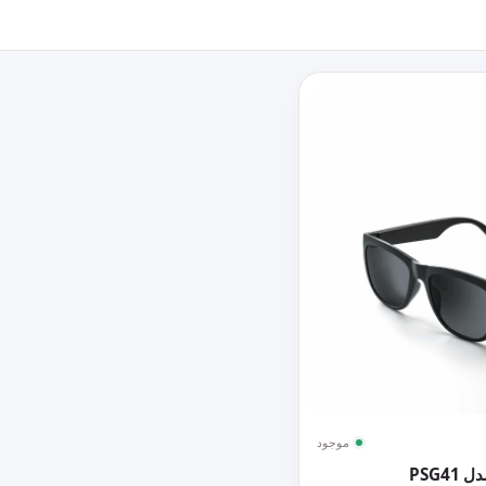
موجود
PSG4