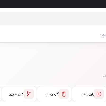
له
د.
پاور بانک
گارد و قاب
کابل شارژر