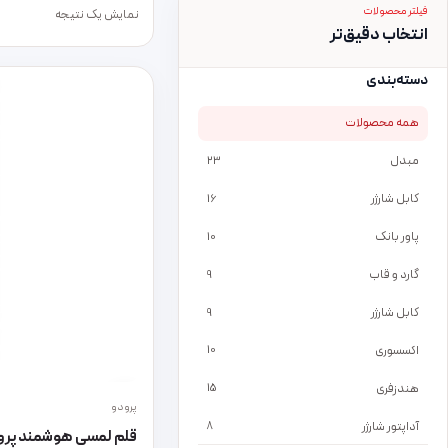
فیلتر محصولات
نمایش یک نتیجه
انتخاب دقیق‌تر
دسته‌بندی
همه محصولات
مبدل
23
کابل شارژر
16
پاور بانک
10
گارد و قاب
9
کابل شارژر
9
اکسسوری
10
هندزفری
15
پرودو
آداپتور شارژر
8
قلم لمسی هوشمند پرود