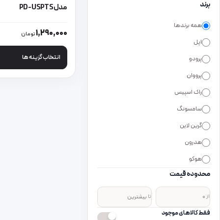
برند
مدلPD-USPTS
همه برندها
این محصول دارای انواع
1,290,000
تومان
اپل
انتخاب گزینه ها
پرودو
پرووان
راک اسپیس
سامسونگ
گرین لاین
هدرون
هوکو
محدوده قیمت
از
تا
فقط کالاهای موجود