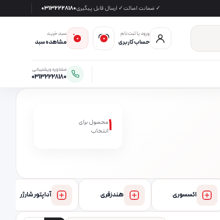
✓ ضمانت اصالت
✓ ارسال قابل پیگیری
03132228180
ورود یا ثبت‌نام
سبد خرید
0
0
حساب کاربری
مشاهده سبد
مشاوره و پشتیبانی
03132228180
1
محصول برای
انتخاب
اکسسوری
هندزفری
آداپتور شارژر