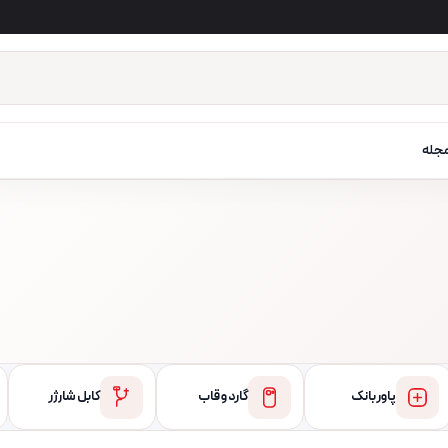
جله
پاور بانک
گارد و قاب
کابل شارژر