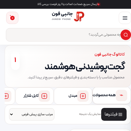
ارسال سریع، ضمانت اصالت و ۷ روز فرصت بررسی کالا
جانبی فون
0
JANEBI PHONE
×
ست‌وجوی محصول
کاتالوگ جانبی فون
1
گجت پوشیدنی هوشمند
محصول مناسب را با دسته‌بندی و فیلترهای دقیق، سریع‌تر پیدا کنید.
⌁
همه محصولات
مبدل
کابل شارژر
فیلترها
نمایش یک نتیجه