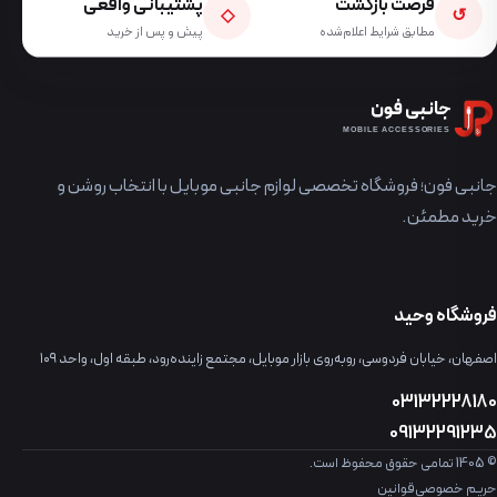
فرصت بازگشت
پشتیبانی واقعی
◇
↺
مطابق شرایط اعلام‌شده
پیش و پس از خرید
جانبی فون
MOBILE ACCESSORIES
جانبی فون؛ فروشگاه تخصصی لوازم جانبی موبایل با انتخاب روشن و
خرید مطمئن.
فروشگاه وحید
اصفهان، خیابان فردوسی، روبه‌روی بازار موبایل، مجتمع زاینده‌رود، طبقه اول، واحد ۱۰۹
03132228180
09132291235
© 1405 تمامی حقوق محفوظ است.
حریم خصوصی
قوانین