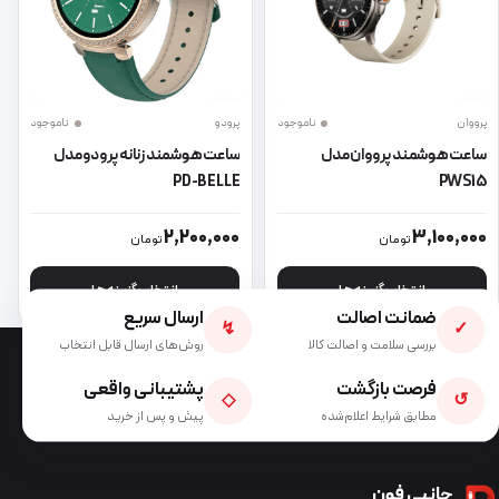
پرووان
ناموجود
پرودو
ناموجود
ساعت هوشمند پرووان مدل
ساعت هوشمند زنانه پرودو مدل
PD-BELLE
PWS15
این محصول دارای انواع مختلفی می باشد. گزینه ها ممکن است در صفحه 
این محصول دارای انواع مختلفی می 
2,200,000
3,100,000
تومان
تومان
انتخاب گزینه ها
انتخاب گزینه ها
ضمانت اصالت
ارسال سریع
↯
✓
بررسی سلامت و اصالت کالا
روش‌های ارسال قابل انتخاب
فرصت بازگشت
پشتیبانی واقعی
◇
↺
مطابق شرایط اعلام‌شده
پیش و پس از خرید
جانبی فون