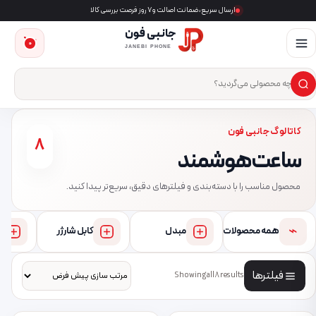
ارسال سریع، ضمانت اصالت و ۷ روز فرصت بررسی کالا
جانبی فون
0
JANEBI PHONE
×
ست‌وجوی محصول
کاتالوگ جانبی فون
8
ساعت هوشمند
محصول مناسب را با دسته‌بندی و فیلترهای دقیق، سریع‌تر پیدا کنید.
⌁
همه محصولات
مبدل
کابل شارژر
فیلترها
Showing all 8 results