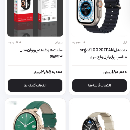
اپل
ناموجود
پرووان
ناموجود
بند مدل LOOP OCEAN کد org
ساعت هوشمند پرووان مدل
مناسب برای اپل واچ سری
PWS13
7/8/1/2/ultra سایز 44 / 45 /49
این محصول دارای انواع مختلفی می باشد. گزینه ها ممکن است در صفحه 
این محصول دارای انواع مختلفی می 
2,850,000
180,000
تومان
تومان
انتخاب گزینه ها
انتخاب گزینه ها