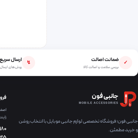
ضمانت اصالت
ارسال سریع
↯
✓
بررسی سلامت و اصالت کالا
روش‌های ارسال 
جانبی فون
فرو
MOBILE ACCESSORIES
اصفها
زایند
جانبی فون؛ فروشگاه تخصصی لوازم جانبی موبایل با انتخاب روشن
180
و خرید مطمئن.
235