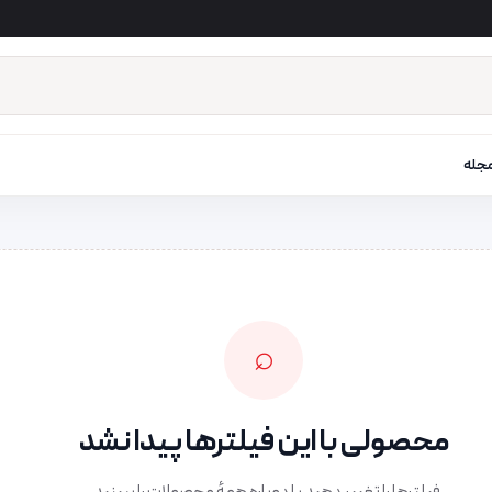
جله
⌕
محصولی با این فیلترها پیدا نشد