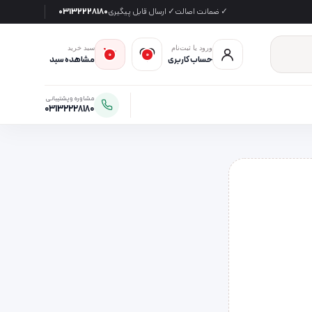
✓ ضمانت اصالت
✓ ارسال قابل پیگیری
03132228180
ورود یا ثبت‌نام
سبد خرید
0
0
حساب کاربری
مشاهده سبد
مشاوره و پشتیبانی
03132228180