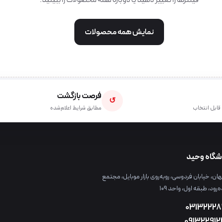
فیلترها را تغییر دهید یا دوباره همهٔ محصولات را ببینید.
نمایش همه محصولات
فرصت بازگشت
↺
قابل انتخاب
مطابق شرایط اعلام‌شده
شگاه وحید
ن، خیابان فردوسی، روبه‌روی بازار موبایل، مجتمع
ه‌رود، طبقه اول، واحد ۱۰۹
03132228
09132291