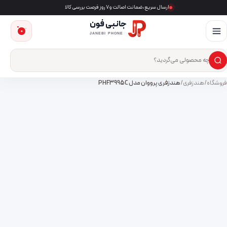
ارسال سریع، ضمانت اصالت و ۷ روز فرصت بررسی کالا
جانبی فون
0
JANEBI PHONE
×
ست‌وجوی محصول
فروشگاه
/
هندزفری
/
هندزفری پرووان مدل PHF3995C