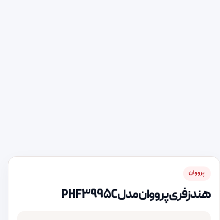
پرووان
هندزفری پرووان مدل PHF3995C