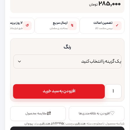
285,000
تومان
تضمین اصالت
ارسال سریع
۷ روز بررسی
↺
↯
✓
بررسی سلامت کالا
بسته‌بندی مطمئن
طبق شرایط فروشگاه
رنگ
هندزفری پرووان مدل PHF3995C عدد
افزودن به سبد خرید
⇄
♡
افزودن به علاقه‌مندی‌ها
مقایسه محصول
شناسه محصول:
نامعلوم
دسته:
هندزفری
برچسب:
phf3995c
,
هندزفری
برند:
پرووان