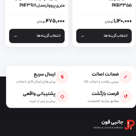
PHB3355
متری پرووان مدل PHF3918
این محصول دارای انواع مختلفی می باشد. گزینه ها ممکن است در صفحه 
این محصول دارای انواع مختلفی می 
475,000
1,120,000
تومان
تومان
انتخاب گزینه ها
انتخاب گزینه ها
ضمانت اصالت
ارسال سریع
↯
✓
بررسی سلامت و اصالت کالا
روش‌های ارسال قابل انتخاب
فرصت بازگشت
پشتیبانی واقعی
◇
↺
مطابق شرایط اعلام‌شده
پیش و پس از خرید
جانبی فون
MOBILE ACCESSORIES