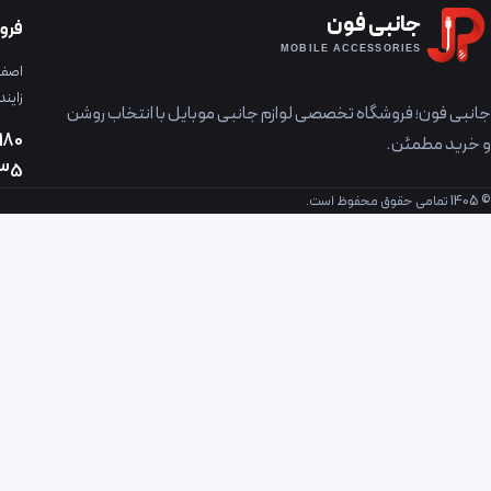
جانبی فون
فرو
MOBILE ACCESSORIES
اصفها
زایند
جانبی فون؛ فروشگاه تخصصی لوازم جانبی موبایل با انتخاب روشن
180
و خرید مطمئن.
235
© 1405 تمامی حقوق محفوظ است.