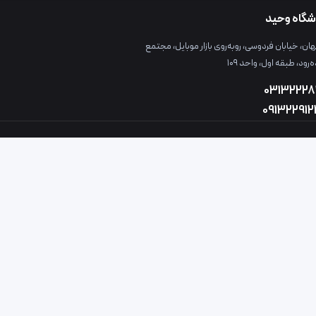
شگاه وحید
ن، خیابان فردوسی، روبه‌روی بازار موبایل، مجتمع
ه‌رود، طبقه اول، واحد ۱۰۹
03132228
09132291