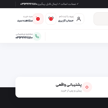
✓ ضمانت اصالت
✓ ارسال قابل پیگیری
03132228180
ورود یا ثبت‌نام
سبد خرید
0
0
حساب کاربری
مشاهده سبد
مشاوره و پشتیبانی
03132228180
پشتیبانی واقعی
◇
پیش و پس از خرید