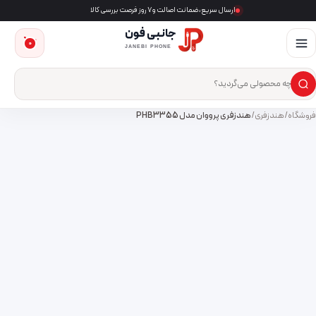
ارسال سریع، ضمانت اصالت و ۷ روز فرصت بررسی کالا
جانبی فون
0
JANEBI PHONE
×
ست‌وجوی محصول
فروشگاه
/
هندزفری
/
هندزفری پرووان مدل PHB3355