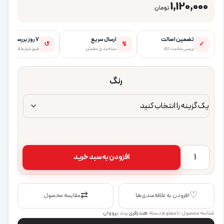
1,120,000
تومان
تضمین اصالت
ارسال سریع
۷ روز بررسی
↺
↯
✓
بررسی سلامت کالا
بسته‌بندی مطمئن
طبق شرایط فروشگاه
رنگ
هندزفری پرووان مدل PHB3355 عدد
افزودن به سبد خرید
⇄
♡
افزودن به علاقه‌مندی‌ها
مقایسه محصول
شناسه محصول:
نامعلوم
دسته:
هندزفری
برند:
پرووان