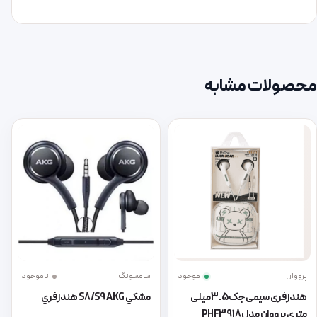
محصولات مشابه
پرووان
موجود
سامسونگ
ناموجود
هندزفری سیمی جک 3.5 میلی
مشكي S8/S9 AKG هندزفري
متری پرووان مدل PHF3918