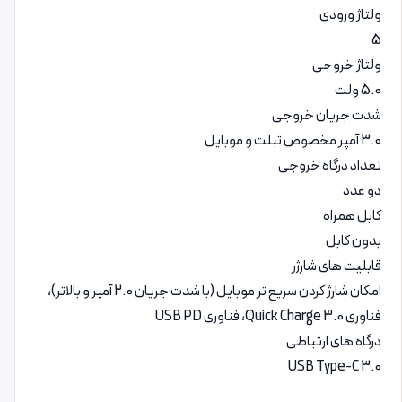
ولتاژ ورودی
5
ولتاژ خروجی
5.0 ولت
شدت جریان خروجی
3.0 آمپر مخصوص تبلت و موبایل
تعداد درگاه خروجی
دو عدد
کابل همراه
بدون کابل
قابلیت‌ های شارژر
امکان شارژ کردن سریع تر موبایل (با شدت جریان 2.0 آمپر و بالاتر)،
فناوری Quick Charge 3.0، فناوری USB PD
درگاه‌ های ارتباطی
USB Type-C 3.0