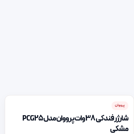
پرووان
شارژر فندکی 38 وات پرووان مدل PCG25
مشکی