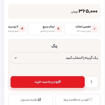
365,000
تومان
تضمین اصالت
ارسال سریع
۷ روز بررسی
↺
↯
✓
بررسی سلامت کالا
بسته‌بندی مطمئن
طبق شرایط فروشگاه
رنگ
شارژر فندکی 38 وات پرووان مدل PCG25 مشکی عدد
افزودن به سبد خرید
⇄
♡
افزودن به علاقه‌مندی‌ها
مقایسه محصول