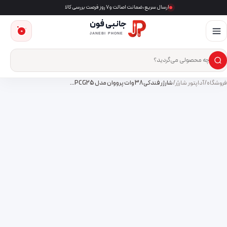
ارسال سریع، ضمانت اصالت و ۷ روز فرصت بررسی کالا
جانبی فون
0
JANEBI PHONE
×
ست‌وجوی محصول
فروشگاه
/
آداپتور شارژر
/
شارژر فندکی 38 وات پرووان مدل PCG25…