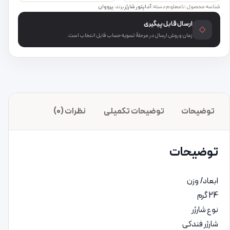
شناسه محصول:
نامعلوم
دسته:
آداپتور شارژر
برند:
پرووان
ارسال قابل پیگیری
◇
زمان و روش ارسال در مرحلهٔ تسویه‌حساب قابل انتخاب است.
توضیحات
توضیحات تکمیلی
نظرات (0)
توضیحات
ابعاد/ وزن
24 گرم
نوع شارژر
شارژر فندکی