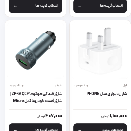
انتخاب گزینه ها
انتخاب گزینه ها
اپل
ناموجود
هوکو
ناموجود
شارژر دیواری مدل IPHONE
شارژر فندکی هوکو Z49A QC3.0 |
شارژر فست خودرو با کابل Micro
USB
این محصول دارای انواع مختلفی می 
407,000
1,100,000
تومان
تومان
اطلاعات بیشتر
انتخاب گزینه ها