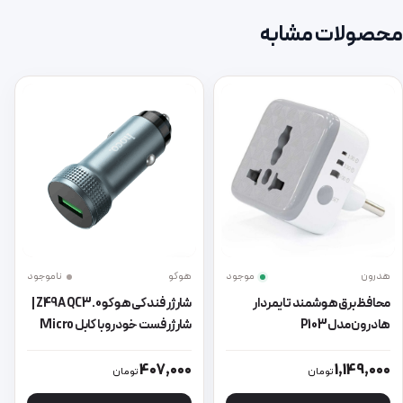
محصولات مشابه
هدرون
موجود
هوکو
ناموجود
محافظ برق هوشمند تایمردار
شارژر فندکی هوکو Z49A QC3.0 |
هادرون مدل P103
شارژر فست خودرو با کابل Micro
USB
این محصول دارای انواع مختلفی می باشد. گزینه ها ممکن است در صفحه 
این محصول دارای انواع مختلفی می 
407,000
1,149,000
تومان
تومان