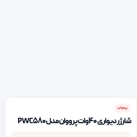
پرووان
شارژر دیواری 40وات پرووان مدل PWC580