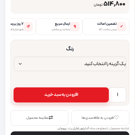
514,800
تومان
تضمین اصالت
ارسال سریع
۷ روز بررسی
↺
↯
✓
بررسی سلامت کالا
بسته‌بندی مطمئن
طبق شرایط فروشگاه
رنگ
شارژر دیواری 40وات پرووان مدل PWC580 عدد
افزودن به سبد خرید
⇄
♡
افزودن به علاقه‌مندی‌ها
مقایسه محصول
شناسه محصول:
نامعلوم
دسته:
آداپتور شارژر
برند:
پرووان