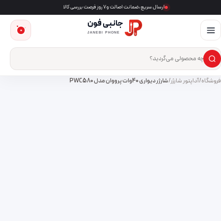
ارسال سریع، ضمانت اصالت و ۷ روز فرصت بررسی کالا
جانبی فون
0
JANEBI PHONE
×
ست‌وجوی محصول
فروشگاه
/
آداپتور شارژر
/
شارژر دیواری 40وات پرووان مدل PWC580