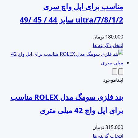
گزینه
مناسب برای اپل واچ سری
ها
7/8/1/2/ultra سایز 44 / 45 /49
ممکن
است
در
180,000
تومان
صفحه
این
انتخاب گزینه ها
محصول
محصول
انتخاب
دارای
شوند
انواع
مختلفی
اپل
ناموجود
می
بند فلزی سومگ مدل ROLEX مناسب
باشد.
گزینه
برای اپل واچ 42 میلی متری
ها
ممکن
315,000
تومان
است
این
انتخاب گزینه ها