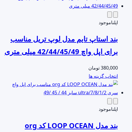
اپل
ناموجود
بند استاپ تایم مدل لوپ تریل مناسب
برای اپل واچ 42/44/45/49 میلی متری
380,000
تومان
این
انتخاب گزینه ها
محصول
دارای
انواع
مختلفی
اپل
ناموجود
می
بند مدل LOOP OCEAN کد org
باشد.