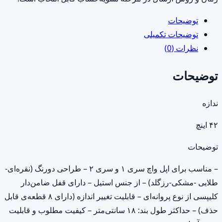
42
میلی
توضیحات
متری
توضیحات تکمیلی
عدد
نظرات (0)
توضیحات
ندازه
۴۲ اینچ
توضیحات
– مناسب برای اپل واچ سری ۱ و سری ۲ – طراحی دورنگ (نقره‌ای-
طلایی -مشکی-رزگلد) – از جنس استیل – دارای قفل ضامن‌دار
کلیپسی از نوع پروانه‌ای – قابلیت تغییر اندازه (دارای ۸ قطعه‌ی قابل
حذف) – حداکثر طول بند: ۱۸ سانتی‌متر – کیفیت مطلوب و قابلیت