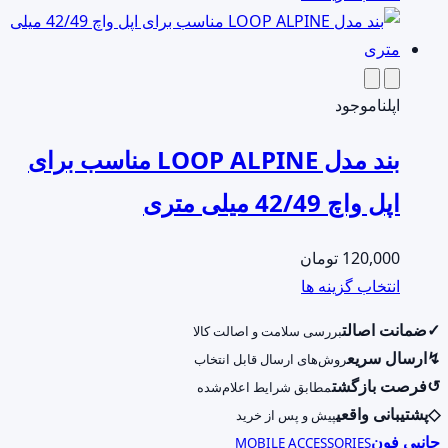
در
محصول
صفحه
دارای
محصول
انواع
انتخاب
مختلفی
اپل
ناموجود
شوند
می
بند مدل LOOP ALPINE مناسب برای
باشد.
گزینه
اپل واچ 42/49 میلی متری
ها
ممکن
120,000
تومان
است
این
انتخاب گزینه ها
در
محصول
صفحه
✓
ضمانت اصالت
بررسی سلامت و اصالت کالا
دارای
محصول
↯
ارسال سریع
روش‌های ارسال قابل انتخاب
انواع
انتخاب
↺
فرصت بازگشت
مطابق شرایط اعلام‌شده
مختلفی
شوند
◇
پشتیبانی واقعی
پیش و پس از خرید
می
جانبی فون
MOBILE ACCESSORIES