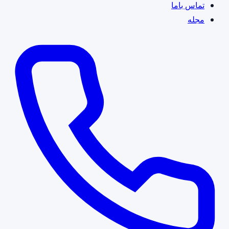
تماس باما
مجله