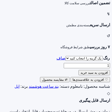
تضمین اصالت
بررسی سلامت کالا
↯
ارسال سریع
بسته‌بندی مطمئن
↺
۷ روز بررسی
طبق شرایط فروشگاه
رنگ
صاف
بند
فلزی
افزودن به سبد خرید
فشن
♡
افزودن به علاقه‌مندی‌ها
⇄
مقایسه محصول
مناسب
شناسه محصول:
نامعلوم
دسته:
بند ساعت هوشمند
برند:
اپل
برای
◇
اپل
ارسال قابل پیگیری
واچ
زمان و روش ارسال در مرحلهٔ تسویه‌حساب قابل انتخاب است.