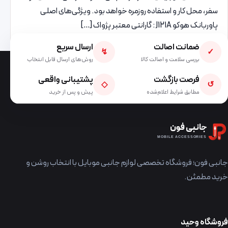
سفر، محل کار و استفاده روزمره خواهد بود. ویژگی‌های اصلی
پاوربانک هوکو J121A: گارانتی معتبر پژواک […]
ضمانت اصالت
ارسال سریع
↯
✓
بررسی سلامت و اصالت کالا
روش‌های ارسال قابل انتخاب
فرصت بازگشت
پشتیبانی واقعی
◇
↺
مطابق شرایط اعلام‌شده
پیش و پس از خرید
جانبی فون
MOBILE ACCESSORIES
جانبی فون؛ فروشگاه تخصصی لوازم جانبی موبایل با انتخاب روشن و
خرید مطمئن.
فروشگاه وحید