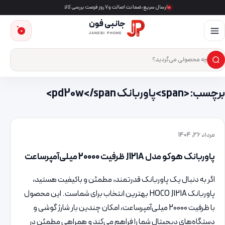
ارسال سریع، ضمانت اصالت و ۷ روز فرصت بررسی کالا
جانبی فون
0
JANEBI PHONE
×
ست‌وجوی محصول
برچسب: <span>پاوربانک pd20w</span>
مرداد 26, 1404
پاوربانک هوکو مدل J121A ظرفیت 20000 میلی‌آمپرساعت
اگر به دنبال یک پاوربانک قدرتمند، مطمئن و باکیفیت هستید،
پاوربانک HOCO J121A بهترین انتخاب برای شماست. این محصول
با ظرفیت 20000 میلی‌آمپرساعت، امکان چندین بار شارژ گوشی و
دستگاه‌های دیجیتال شما را فراهم می‌کند و همراهی مطمئن در