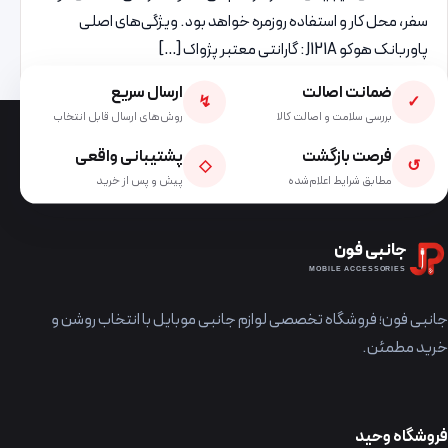
سفر، محل کار و استفاده روزمره خواهد بود. ویژگی‌های اصلی
پاوربانک هوکو J121A: گارانتی معتبر پژواک […]
ضمانت اصالت
ارسال سریع
↯
✓
بررسی سلامت و اصالت کالا
روش‌های ارسال قابل انتخاب
فرصت بازگشت
پشتیبانی واقعی
◇
↺
مطابق شرایط اعلام‌شده
پیش و پس از خرید
جانبی فون
MOBILE ACCESSORIES
جانبی فون؛ فروشگاه تخصصی لوازم جانبی موبایل با انتخاب روشن و
خرید مطمئن.
فروشگاه وحید