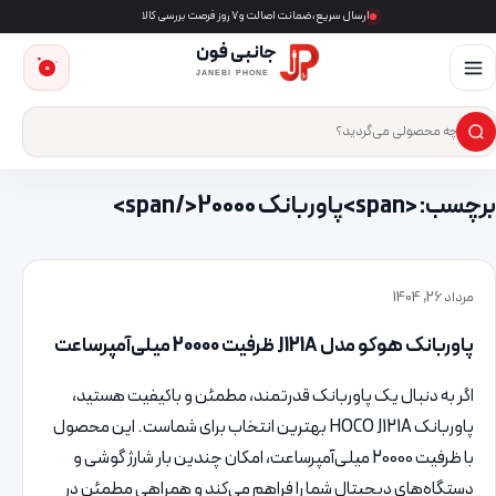
ارسال سریع، ضمانت اصالت و ۷ روز فرصت بررسی کالا
جانبی فون
0
JANEBI PHONE
×
ست‌وجوی محصول
برچسب: <span>پاوربانک 20000</span>
مرداد 26, 1404
پاوربانک هوکو مدل J121A ظرفیت 20000 میلی‌آمپرساعت
اگر به دنبال یک پاوربانک قدرتمند، مطمئن و باکیفیت هستید،
پاوربانک HOCO J121A بهترین انتخاب برای شماست. این محصول
با ظرفیت 20000 میلی‌آمپرساعت، امکان چندین بار شارژ گوشی و
دستگاه‌های دیجیتال شما را فراهم می‌کند و همراهی مطمئن در