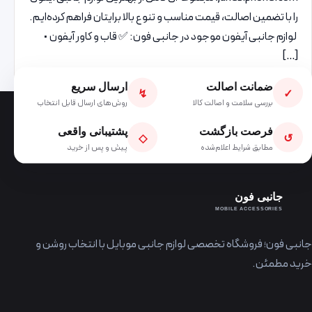
را با تضمین اصالت، قیمت مناسب و تنوع بالا برایتان فراهم کرده‌ایم.
لوازم جانبی آیفون موجود در جانبی فون: ✅ قاب و کاور آیفون •
[…]
ضمانت اصالت
ارسال سریع
↯
✓
بررسی سلامت و اصالت کالا
روش‌های ارسال قابل انتخاب
فرصت بازگشت
پشتیبانی واقعی
◇
↺
مطابق شرایط اعلام‌شده
پیش و پس از خرید
جانبی فون
MOBILE ACCESSORIES
جانبی فون؛ فروشگاه تخصصی لوازم جانبی موبایل با انتخاب روشن و
خرید مطمئن.