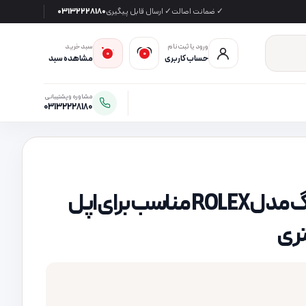
✓ ضمانت اصالت
✓ ارسال قابل پیگیری
03132228180
ورود یا ثبت‌نام
سبد خرید
0
0
حساب کاربری
مشاهده سبد
مشاوره و پشتیبانی
03132228180
بند فلزی سومگ مدل ROLEX مناسب برای اپل