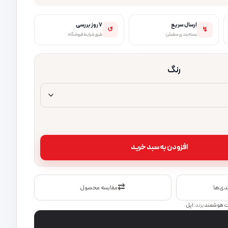
ارسال سریع
۷ روز بررسی
↺
↯
بسته‌بندی مطمئن
طبق شرایط فروشگاه
رنگ
افزودن به سبد خرید
⇄
ندی‌ها
مقایسه محصول
ت هوشمند
برند:
اپل