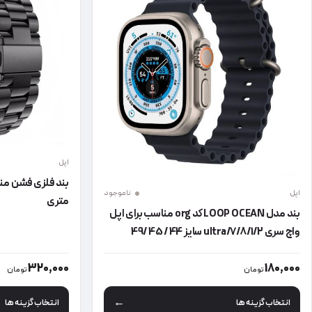
اپل
اپل
ناموجود
متری
بند مدل LOOP OCEAN کد org مناسب برای اپل
واچ سری 7/8/1/2/ultra سایز 44 / 45 /49
این محصول دارای انواع مختلفی می باشد. گزینه ها ممکن است در صفحه
این محصول دارای
320,000
180,000
تومان
تومان
انتخاب گزینه ها
انتخاب گزینه ها