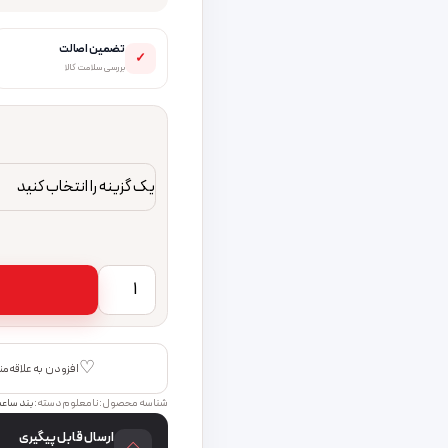
تضمین اصالت
✓
بررسی سلامت کالا
بند فلزی سومگ مدل ROLEX مناسب برای اپل واچ 42 میلی متری عدد
♡
افزودن به علاقه‌م
شناسه محصول:
نامعلوم
دسته:
بند ساع
ارسال قابل پیگیری
◇