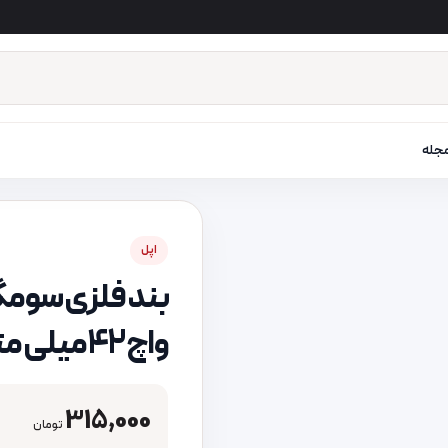
جله
اپل
واچ 42 میلی متری
315,000
تومان