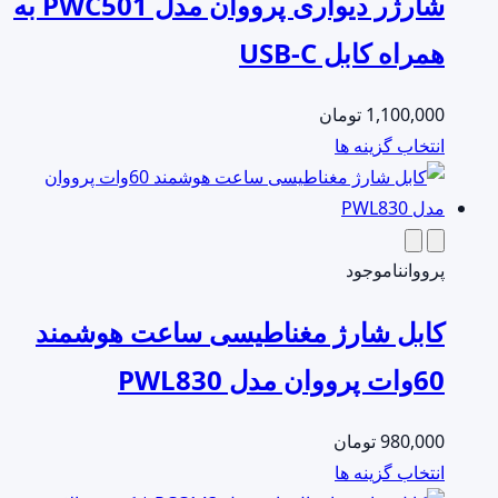
شارژر دیواری پرووان مدل PWC501 به
باشد.
گزینه
همراه کابل USB-C
ها
ممکن
1,100,000
تومان
است
این
انتخاب گزینه ها
در
محصول
صفحه
دارای
محصول
انواع
انتخاب
مختلفی
پرووان
ناموجود
شوند
می
کابل شارژ مغناطیسی ساعت هوشمند
باشد.
گزینه
60وات پرووان مدل PWL830
ها
ممکن
980,000
تومان
است
این
انتخاب گزینه ها
در