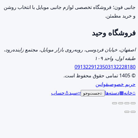
گزینه
جانبی فون؛ فروشگاه تخصصی لوازم جانبی موبایل با انتخاب روشن
ها
و خرید مطمئن.
ممکن
فروشگاه وحید
است
در
صفحه
اصفهان، خیابان فردوسی، روبه‌روی بازار موبایل، مجتمع زاینده‌رود،
محصول
طبقه اول، واحد ۱۰۹
انتخاب
09132291235
03132228180
شوند
© 1405 تمامی حقوق محفوظ است.
حریم خصوصی
قوانین
⌂
خانه
▦
دسته‌ها
▱
سبد
♙
حساب
⌕
جست‌وجو