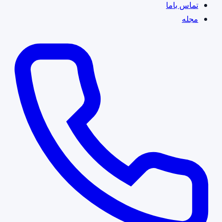
تماس باما
مجله