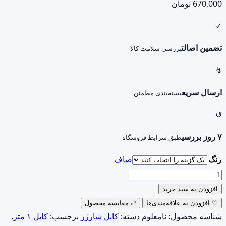
670,000
تومان
✓
تضمین اصالت
بررسی سلامت کالا
↯
ارسال سریع
بسته‌بندی مطمئن
↺
۷ روز بررسی
طبق شرایط فروشگاه
رنگ
صاف
کابل
USB-
افزودن به سبد خرید
C
♡
افزودن به علاقه‌مندی‌ها
⇄
مقایسه محصول
پرووان
شناسه محصول:
نامعلوم
دسته:
کابل شارژر
برچسب:
کابل ۱ متر
,