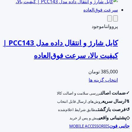
محصول
صفحه
دارای
محصول
انواع
انتخاب
مختلفی
پرووان
ناموجود
شوند
می
کابل شارژ و انتقال داده مدل PCC143 |
باشد.
گزینه
کیفیت بالا، سرعت فوق‌العاده
ها
ممکن
385,000
تومان
است
این
انتخاب گزینه ها
در
محصول
صفحه
✓
ضمانت اصالت
بررسی سلامت و اصالت کالا
دارای
محصول
↯
ارسال سریع
روش‌های ارسال قابل انتخاب
انواع
انتخاب
↺
فرصت بازگشت
مطابق شرایط اعلام‌شده
مختلفی
شوند
◇
پشتیبانی واقعی
پیش و پس از خرید
می
جانبی فون
MOBILE ACCESSORIES
باشد.