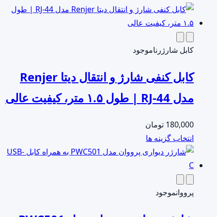
کابل شارژر
ناموجود
کابل کنفی شارژ و انتقال دیتا Renjer
مدل RJ-44 | طول ۱.۵ متر، کیفیت عالی
180,000
تومان
این
انتخاب گزینه ها
محصول
دارای
انواع
مختلفی
پرووان
موجود
می