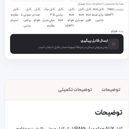
شناسه محصول:
نامعلوم
دسته:
مبدل
برچسب:
hoco
,
کابل aux
,
کابل
,
کابل
,
کابل
,
کابل
,
کابل جک
,
کابل
,
کابل
,
کابل
upa26
برای ضبط
aux
aux
aux
برزنتی
۳.۵
صدای
صوتی با
مقاوم
ماشین
فلزی
موبایل
هوکو
aux
میلی‌متری
هوکو
روکش
اسپیکر
upa26
مقاوم
برزنتی
برند:
هوکو
ارسال قابل پیگیری
◇
زمان و روش ارسال در مرحلهٔ تسویه‌حساب قابل انتخاب است.
توضیحات
توضیحات تکمیلی
توضیحات
کابل AUX هوکو مدل UPA26 یک کابل صوتی باکیفیت و مقاوم