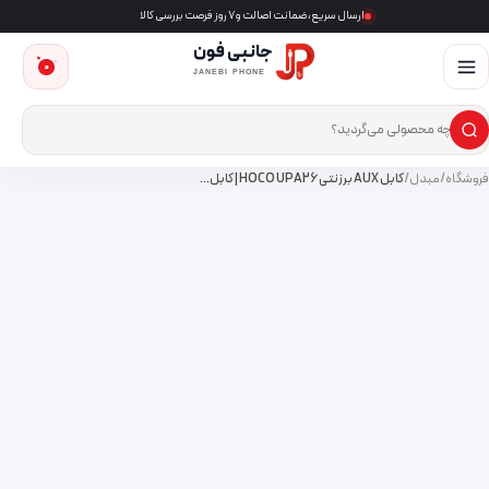
ارسال سریع، ضمانت اصالت و ۷ روز فرصت بررسی کالا
جانبی فون
0
JANEBI PHONE
×
ست‌وجوی محصول
فروشگاه
/
مبدل
/
کابل AUX برزنتی HOCO UPA26 | کابل…