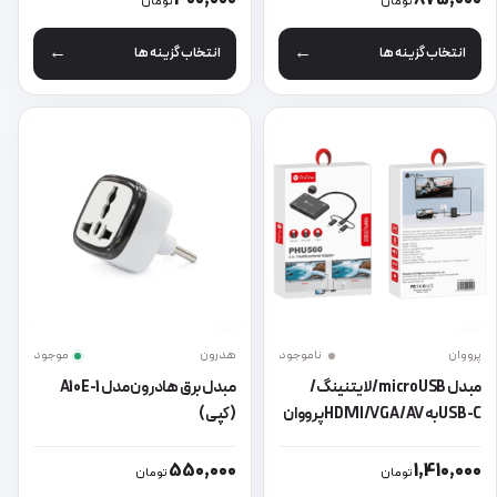
تومان
تومان
انتخاب گزینه ها
انتخاب گزینه ها
پرووان
ناموجود
هدرون
موجود
مبدل microUSB/ لایتنینگ/
مبدل برق هادرون مدل A10E-1
USB-C به HDMI/VGA/AV پرووان
(کپی)
مدل PHU560
این محصول دارای انواع مختلفی می باشد. گزینه ها ممکن است در صفحه 
این محصول دارای انواع مختلفی می 
550,000
1,410,000
تومان
تومان