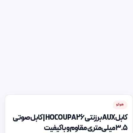
هوکو
کابل AUX برزنتی HOCO UPA26 | کابل صوتی
۳.۵ میلی‌متری مقاوم و باکیفیت