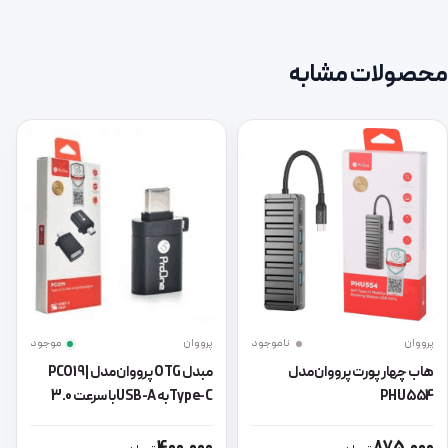
محصولات مشابه
پرووان
ناموجود
پرووان
موجود
هاب چهار پورت پرووان مدل
مبدل OTG پرووان مدل PCO19 |
PHU554
Type-C به USB-A با سرعت 3.0
این محصول دارای انواع مختلفی می باشد. گزینه ها ممکن است در صفحه 
این محصول دارای انواع مختلفی می 
400,000
875,000