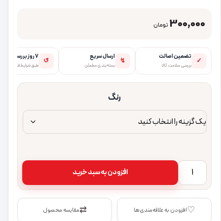
300,000
تومان
تضمین اصالت
ارسال سریع
۷ روز بررسی
↺
↯
✓
بررسی سلامت کالا
بسته‌بندی مطمئن
طبق شرایط فروشگاه
رنگ
کابل AUX برزنتی HOCO UPA26 | کابل صوتی ۳.۵ میلی‌متری مقاوم و باکیفیت عدد
افزودن به سبد خرید
⇄
♡
افزودن به علاقه‌مندی‌ها
مقایسه محصول