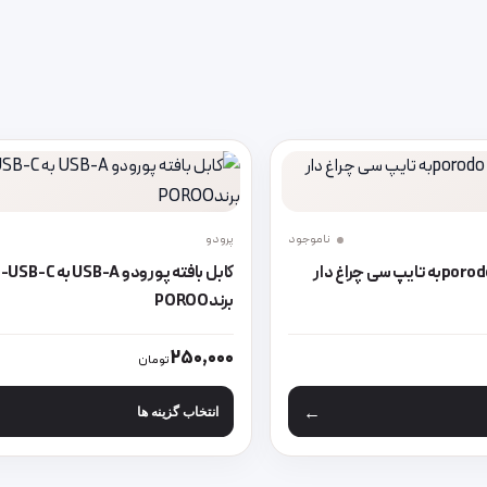
ناموجود
پرودو
کابل نوری porodo AUXبه تایپ سی چراغ دار
کابل بافته پورودو USB-A به USB-C-
برندPOROO
 محصول انتخاب شوند
 انواع مختلفی می باشد. گزینه ها ممکن است در صفحه محصول انتخاب شون
این محصول دارای انواع مختلفی می 
250,000
تومان
انتخاب گزینه ها