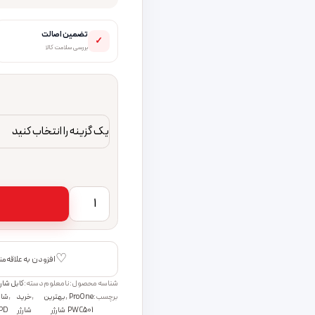
تضمین اصالت
✓
بررسی سلامت کالا
کابل تبدیل لایتنینگ به AUX پرووان مدل PCA48 طول 1 متر عدد
♡
افزودن به علاقه‌م
شناسه محصول:
نامعلوم
دسته:
کابل شارژ
برچسب:
ProOne
,
بهترین
,
خرید
,
شار
PWC501
شارژر
شارژر
PD