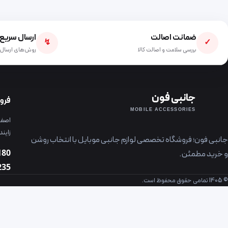
ضمانت اصالت
ارسال سریع
↯
✓
بررسی سلامت و اصالت کالا
روش‌های ارسال 
جانبی فون
فرو
MOBILE ACCESSORIES
اصفها
زایند
جانبی فون؛ فروشگاه تخصصی لوازم جانبی موبایل با انتخاب روشن
180
و خرید مطمئن.
235
© 1405 تمامی حقوق محفوظ است.