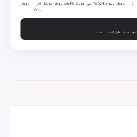
C
پرووان
دلیوری
PWC501
سی
موبایل
25 وات
پرووان
موبایل
شارژ
پرووان
پرووان
 تسویه‌حساب قابل انتخاب است.