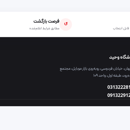
فرصت بازگشت
↺
قابل انتخاب
مطابق شرایط اعلام‌شده
شگاه وحید
ن، خیابان فردوسی، روبه‌روی بازار موبایل، مجتمع
ه‌رود، طبقه اول، واحد ۱۰۹
03132228
09132291