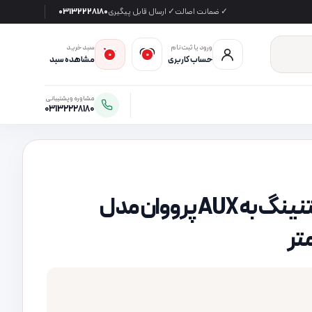
✓ ضمانت اصالت
✓ ارسال قابل پیگیری
03132228180
ورود یا ثبت‌نام
سبد خرید
0
0
حساب کاربری
مشاهده سبد
مشاوره و پشتیبانی
03132228180
کابل تبدیل لایتنینگ به AUX پرووان مدل