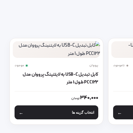
ناموجود
پرووان
موجود
کابل تبدیل USB-C به لایتنینگ پرووان مدل
PCC122 طول 1 متر
د
باشد. گزینه ها ممکن است در صفحه محصول انتخاب شوند
این محصول دارای انواع مختلفی می باشد. گزینه ها مم
340,000
تومان
انتخاب گزینه ها