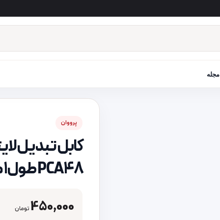
مجله
پرووان
PCA48 طول 1 متر
450,000
تومان