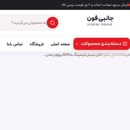
ارسال سریع، ضمانت اصالت و ۷ روز فرصت بررسی کالا
جانبی فون
×
جست‌وجوی محصول
JANEBI PHONE
دسته‌بندی محصولات
⌄
صفحه اصلی
فروشگاه
تماس باما
فروشگاه
/
کابل شارژر
/
کابل تبدیل لایتنینگ به AUX پرووان مدل…