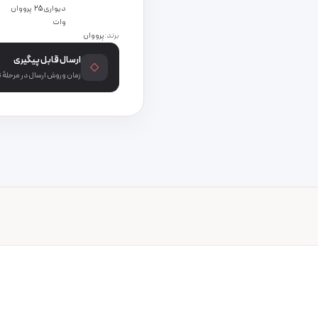
دیواری 25
پرووان
وات
برند:
پرووان
ارسال قابل پیگیری
◇
زمان و روش ارسال در مرحلهٔ