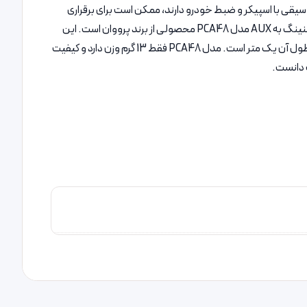
اری از افراد عادت به گوش دادن موسیقی با اسپیکر و ضبط خودرو دارند، ممکن است برای برقراری
ارتباط بین گوشی موبایل و دستگاه پخش کننده دچار مشکل شوند. برای رفع این مشکل می‌توان از کابل‌های تبدیل AUX استفاده کرد. کابل تبدیل لایتنینگ به AUX مدل PCA48 محصولی از برند پرووان است. این
محصول گوشی‌ها و تبلت‌های مجهز به پورت لایتنینگ را به پخش‌کننده‌های موسیقی متصل خواهد کرد. این کابل از کیفیت مطلوبی برخوردار است و طول آن یک متر است. مدل PCA48 فقط 13 گرم وزن دارد و کیفیت