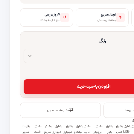
ارسال سریع
۷ روز بررسی
↺
↯
بسته‌بندی مطمئن
طبق شرایط فروشگاه
رنگ
افزودن به سبد خرید
⇄
ندی‌ها
مقایسه محصول
ر
ژر
,
شارژر
,
شارژر
,
شارژر
,
شارژر
,
شارژر
,
شارژر
,
شارژر
,
شارژر
,
شارژر
,
شارژر
,
قیمت
USB-
اصل
پاور
پرووان
تایپ
تبلت و
دیواری
دیواری
سریع
فست
شارژر