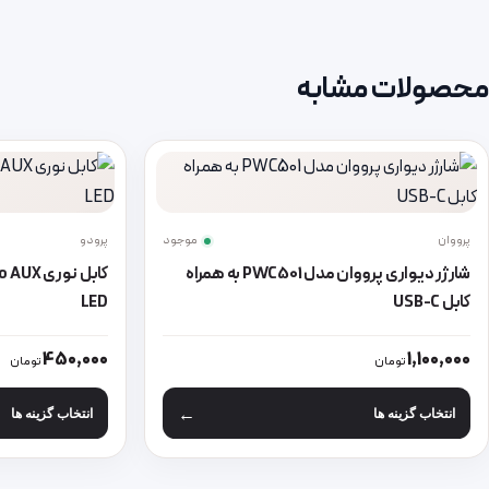
محصولات مشابه
پرووان
موجود
پرودو
شارژر دیواری پرووان مدل PWC501 به همراه
کابل USB-C
LED
این محصول دارای انواع مختلفی می باشد. گزینه ها ممکن است در صفحه
این محصول دارای
450,000
1,100,000
تومان
تومان
انتخاب گزینه ها
انتخاب گزینه ها