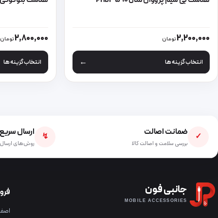
هدست بی‌ سیم پرووان مدل PHB3590
هدست بلوتوثی پرووا
این محصول دارای انواع مختلفی می باشد. گزینه ها ممکن است در صفحه
این محصول دارای
2,800,000
2,200,000
تومان
تومان
انتخاب گزینه ها
انتخاب گزینه ها
ضمانت اصالت
ارسال سریع
↯
✓
بررسی سلامت و اصالت کالا
روش‌های ارسال 
جانبی فون
فرو
MOBILE ACCESSORIES
اصفها