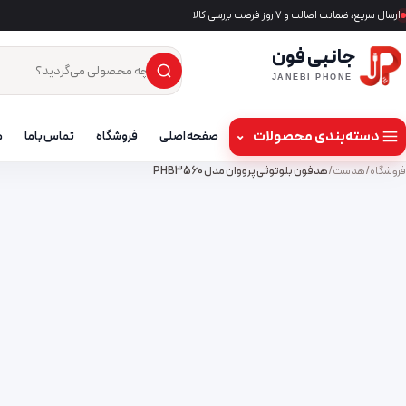
ارسال سریع، ضمانت اصالت و ۷ روز فرصت بررسی کالا
جانبی فون
×
جست‌وجوی محصول
JANEBI PHONE
دسته‌بندی محصولات
⌄
صفحه اصلی
فروشگاه
تماس باما
م
فروشگاه
/
هدست
/
هدفون بلوتوثی پرووان مدل PHB3560