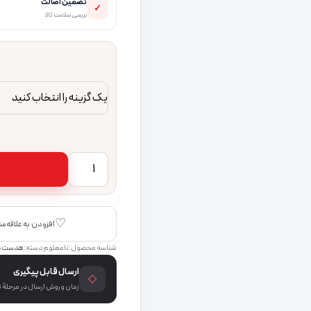
تضمین اصالت
✓
بررسی سلامت کالا
هدفون بلوتوثی پرووان مدل PHB3560 
♡
افزودن به علاقه‌م
شناسه محصول:
نامعلوم
دسته:
هدست
ب
ارسال قابل پیگیری
◇
زمان و روش ارسال در مرحلهٔ