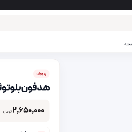
جله
پرووان
هدفون بلوتوثی پر
2,650,000
تومان