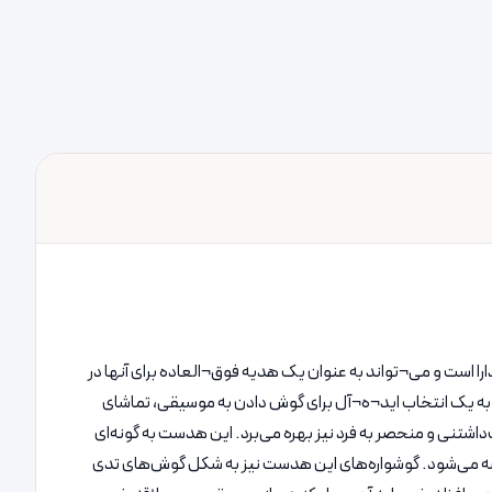
 هم کاربردی باشند. هدست بلوتوثی پرووان مدل PHB3560 هر دوی این ویژگی¬ها را دارا است و می¬تواند به عنوان یک هدیه فوق¬العاده برای آنها در
 به یک انتخاب اید¬ه¬آل برای گوش دادن به موسیقی، تماشای
یی بالا و کیفیت صدای عالی، از ظاهری دوست‌داشتنی و منحصر به فرد نیز بهره می‌برد. این هدست به گونه‌ای
ضه می‌شود. گوشواره‌های این هدست نیز به شکل گوش‌های تدی