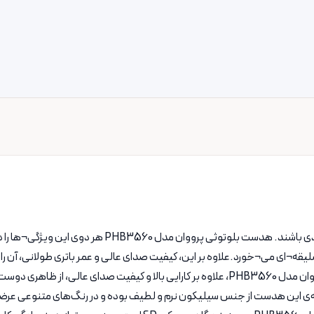
دختران نوجوان امروزی به دنبال وسایلی هستند که هم زیبا و
قه¬ای می¬خورد.علاوه بر این، کیفیت صدای عالی و عمر باتری طولانی، آن را
فیلم و یا صحبت کردن با دوستان تبدیل می¬کند. هدست بلوتوثی پرووان مدل PHB3560، علاوه بر کارا
ه‌ی این هدست از جنس سیلیکون نرم و لطیف بوده و در رنگ‌های متنوعی عر