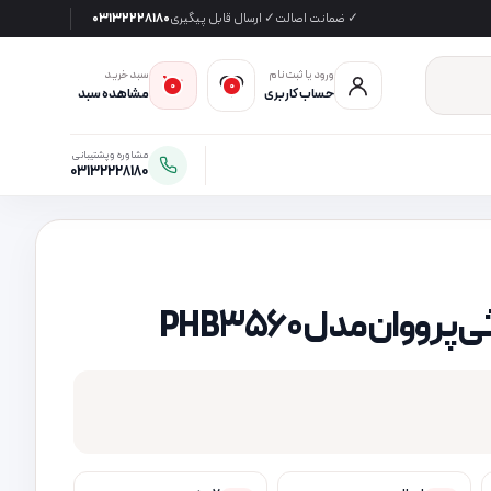
✓ ضمانت اصالت
✓ ارسال قابل پیگیری
03132228180
ورود یا ثبت‌نام
سبد خرید
0
0
حساب کاربری
مشاهده سبد
مشاوره و پشتیبانی
03132228180
ووان مدل PHB3560