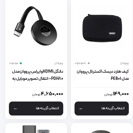
پرووان
ناموجود
پرووان
موجود
کیف هارد دیسک اکسترنال پرووان
دانگل HDMI وایرلس پرووان مدل
مدل PEB01
PDH80 – انتقال تصویر موبایل به
تلویزیون با کیفیت Full HD
این محصول دارای انواع مختلفی می باشد. گزینه ها ممکن است در صفحه 
این محصول دارای انواع مختلفی می 
4,650,000
149,000
تومان
تومان
انتخاب گزینه ها
انتخاب گزینه ها