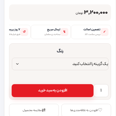
3,200,000
تومان
تضمین اصالت
ارسال سریع
۷ روز بررسی
↺
↯
✓
بررسی سلامت کالا
بسته‌بندی مطمئن
طبق شرایط فروشگاه
رنگ
ناخن‌گیر برقی هوشمند ۴ در ۱ پرووان مدل PNC12 عدد
افزودن به سبد خرید
⇄
♡
افزودن به علاقه‌مندی‌ها
مقایسه محصول