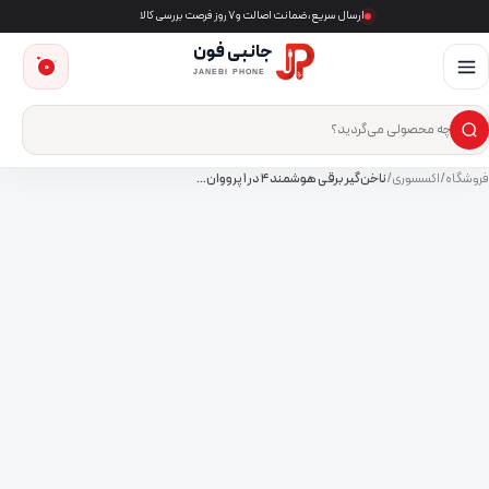
ارسال سریع، ضمانت اصالت و ۷ روز فرصت بررسی کالا
جانبی فون
0
JANEBI PHONE
×
ست‌وجوی محصول
فروشگاه
/
اکسسوری
/
ناخن‌گیر برقی هوشمند ۴ در ۱ پرووان…