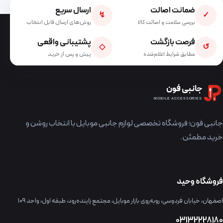
ضمانت اصالت
ارسال سریع
↯
✓
بررسی سلامت و اصالت کالا
روش‌های ارسال قابل انتخاب
فرصت بازگشت
پشتیبانی واقعی
◇
↺
مطابق شرایط اعلام‌شده
پیش و پس از خرید
جانبی فون
MOBILE ACCESSORIES
جانبی فون؛ فروشگاه تخصصی لوازم جانبی موبایل با انتخاب روشن و
خرید مطمئن.
فروشگاه وحید
اصفهان، خیابان فردوسی، روبه‌روی بازار موبایل، مجتمع زاینده‌رود، طبقه اول، واحد ۱۰۹
03132228180