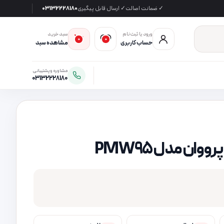
✓ ضمانت اصالت
✓ ارسال قابل پیگیری
03132228180
ورود یا ثبت‌نام
سبد خرید
0
0
حساب کاربری
مشاهده سبد
مشاوره و پشتیبانی
03132228180
وان مدل PMW95