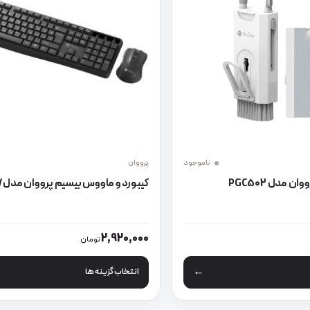
ناموجود
پرووان
ن مدل PGC502
کیبورد و ماووس بیسیم پرووان مدل PMK25W
 محصول انتخاب شوند
 انواع مختلفی می باشد. گزینه ها ممکن است در صفحه محصول انتخاب شون
این محصول دارای انواع مختلفی می 
2,920,000
تومان
انتخاب گزینه ها