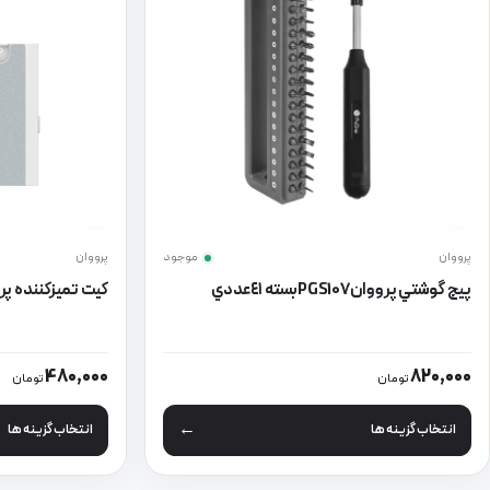
پرووان
موجود
پرووان
پيچ گوشتي پرووانPGS107بسته ٤١عددي
کیت تمیزکننده پرووا
این محصول دارای انواع مختلفی می باشد. گزینه ها ممکن است در صفحه
این محصول دارای
480,000
820,000
تومان
تومان
انتخاب گزینه ها
انتخاب گزینه ها