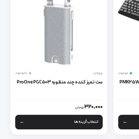
موجود
پرووان
ناموجود
ست تمیز کننده چند منظوره ProOne PGC503
د
باشد. گزینه ها ممکن است در صفحه محصول انتخاب شوند
این محصول دارای انواع مختلفی می باشد. گزینه ها مم
320,000
تومان
انتخاب گزینه ها