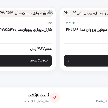
موجود
پرووان
ایل پرووان مدل PHL1189
شارژر دیواری پرووان مدل PWC530
 انواع مختلفی می باشد. گزینه ها ممکن است در صفحه محصول انتخاب شون
این محصول دارای انواع مختلفی می 
487,000
تومان
انتخاب گزینه ها
فرصت بازگشت
↺
قابل انتخاب
مطابق شرایط اعلام‌شده