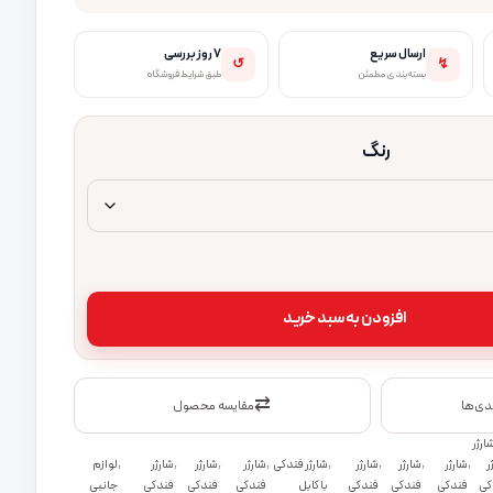
ارسال سریع
۷ روز بررسی
↺
↯
بسته‌بندی مطمئن
طبق شرایط فروشگاه
رنگ
افزودن به سبد خرید
⇄
ندی‌ها
مقایسه محصول
ارژر
ر
,
شارژر
,
شارژر
,
شارژر
,
شارژر فندکی
,
شارژر
,
شارژر
,
شارژر
,
لوازم
کی
فندکی
فندکی
فندکی
با کابل
فندکی
فندکی
فندکی
جانبی