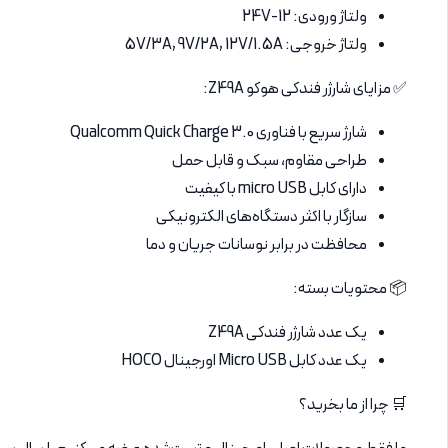
ولتاژ ورودی: 12-24V
ولتاژ خروجی: 5V/3A, 9V/2A, 12V/1.5A
✅ مزایای شارژر فندکی هوکو Z49A:
شارژ سریع با فناوری Qualcomm Quick Charge 3.0
طراحی مقاوم، سبک و قابل حمل
دارای کابل micro USB با کیفیت
سازگار با اکثر دستگاه‌های الکترونیکی
محافظت در برابر نوسانات جریان و دما
📦 محتویات بسته:
یک عدد شارژر فندکی Z49A
یک عدد کابل Micro USB اورجینال HOCO
🛒 چرا از ما بخرید؟