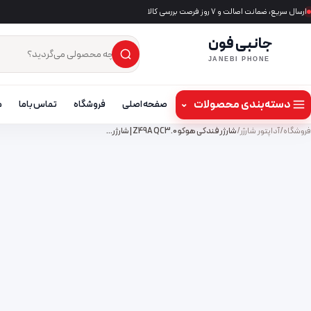
ارسال سریع، ضمانت اصالت و ۷ روز فرصت بررسی کالا
جانبی فون
×
جست‌وجوی محصول
JANEBI PHONE
دسته‌بندی محصولات
⌄
صفحه اصلی
فروشگاه
تماس باما
م
فروشگاه
/
آداپتور شارژر
/
شارژر فندکی هوکو Z49A QC3.0 | شارژر…