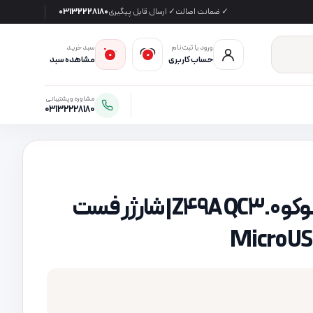
✓ ضمانت اصالت
✓ ارسال قابل پیگیری
03132228180
ورود یا ثبت‌نام
سبد خرید
0
0
حساب کاربری
مشاهده سبد
مشاوره و پشتیبانی
03132228180
شارژر فندکی هوکو Z49A QC3.0 | شارژر فست