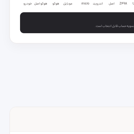
Z49A
اصل
اندروید
micro
موبایل
هوکو
هوکو اصل
خودرو
 تسویه‌حساب قابل انتخاب است.