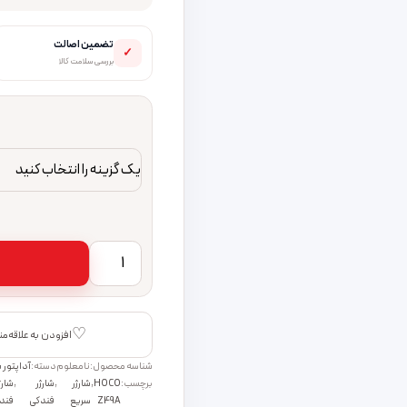
تضمین اصالت
✓
بررسی سلامت کالا
شارژر فندکی هوکو Z49A QC3.0 | شارژر فست خودرو با کابل Micro USB عدد
♡
افزودن به علاقه‌م
شناسه محصول:
نامعلوم
دسته:
آداپتور ش
برچسب:
HOCO
,
شارژر
,
شارژر
,
شارژ
Z49A
سریع
فندکی
فند