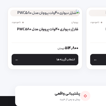
ناموجود
پرووان
ناموجود
شارژر دیواری 40وات پرووان مدل PWC580
د
باشد. گزینه ها ممکن است در صفحه محصول انتخاب شوند
این محصول دارای انواع مختلفی می باشد. گزینه ها مم
514,800
تومان
انتخاب گزینه ها
پشتیبانی واقعی
◇
پیش و پس از خرید