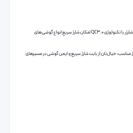
اگر به دنبال یک شارژر فندکی سریع، با کیفیت و اصل برای گوشی موبایل خود هستید، شارژر فندکی هوکو مدل Z49A انتخابی ایده‌آل برای شماست. این شارژر با تکنولوژی QC3.0 امکان شارژ سریع انواع گوشی‌های
راحتی در فندکی خودرو قرار می‌گیرد. با داشتن خروجی USB و پشتیبانی از ولتاژ و آمپراژ مناسب، خیال‌تان از بابت شارژ سریع و ایمن گوشی در مسیرهای