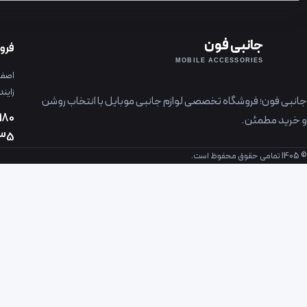
جانبی فون
فرو
MOBILE ACCESSORIES
اصفها
زایند
جانبی فون؛ فروشگاه تخصصی لوازم جانبی موبایل با انتخاب روشن
180
و خرید مطمئن.
235
© 1405 تمامی حقوق محفوظ است.