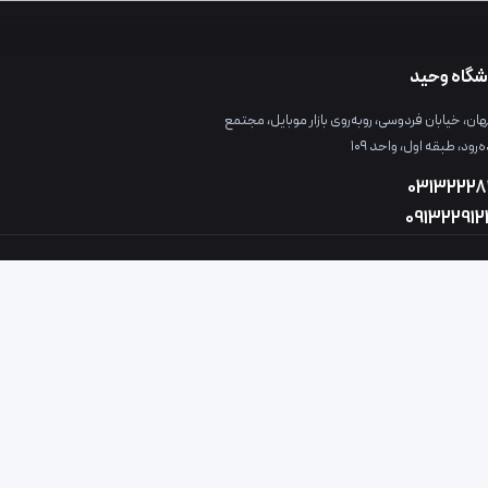
شگاه وحید
ن، خیابان فردوسی، روبه‌روی بازار موبایل، مجتمع
ه‌رود، طبقه اول، واحد ۱۰۹
03132228
09132291