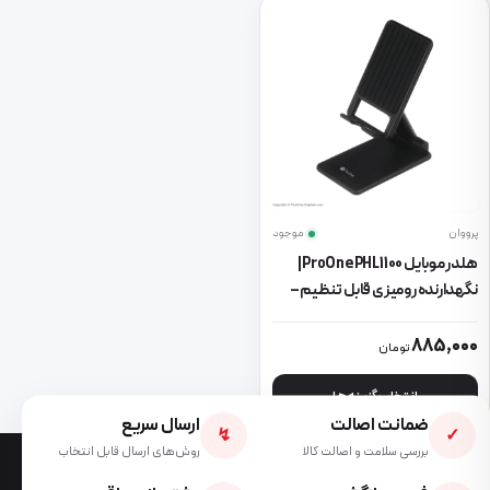
پرووان
موجود
هلدر موبایل ProOne PHL1100 |
نگهدارنده رومیزی قابل تنظیم –
حرفه‌ای و بادوام
این محصول دارای انواع مختلفی می باشد. گزینه ها ممکن است در صفحه 
885,000
تومان
انتخاب گزینه ها
ضمانت اصالت
ارسال سریع
↯
✓
بررسی سلامت و اصالت کالا
روش‌های ارسال قابل انتخاب