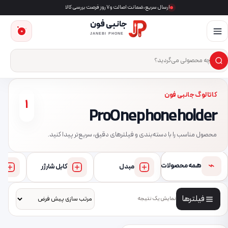
ارسال سریع، ضمانت اصالت و ۷ روز فرصت بررسی کالا
جانبی فون
0
JANEBI PHONE
×
ست‌وجوی محصول
کاتالوگ جانبی فون
1
ProOne phone holder
محصول مناسب را با دسته‌بندی و فیلترهای دقیق، سریع‌تر پیدا کنید.
⌁
همه محصولات
مبدل
کابل شارژر
فیلترها
نمایش یک نتیجه