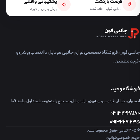
فرصت بازگشت
پشتیبانی واقعی
◇
↺
مطابق شرایط اعلام‌شده
پیش و پس از خرید
جانبی فون
MOBILE ACCESSORIES
جانبی فون؛ فروشگاه تخصصی لوازم جانبی موبایل با انتخاب روشن و
خرید مطمئن.
فروشگاه وحید
اصفهان، خیابان فردوسی، روبه‌روی بازار موبایل، مجتمع زاینده‌رود، طبقه اول، واحد ۱۰۹
03132228180
09132291235
© 1405 تمامی حقوق محفوظ است.
حریم خصوصی
قوانین