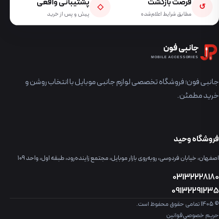
فرصت بازگشت
پشتیبانی واقعی
◇
↺
مطابق شرایط اعلام‌شده
پیش و پس از خرید
جانبی فون
MOBILE ACCESSORIES
جانبی فون؛ فروشگاه تخصصی لوازم جانبی موبایل با انتخاب روشن و
خرید مطمئن.
فروشگاه وحید
اصفهان، خیابان فردوسی، روبه‌روی بازار موبایل، مجتمع زاینده‌رود، طبقه اول، واحد ۱۰۹
03132228180
09132291235
© 1405 تمامی حقوق محفوظ است.
حریم خصوصی
قوانین