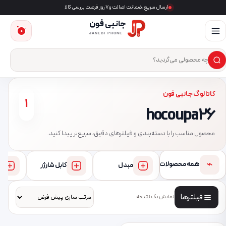
ارسال سریع، ضمانت اصالت و ۷ روز فرصت بررسی کالا
جانبی فون
0
JANEBI PHONE
×
ست‌وجوی محصول
کاتالوگ جانبی فون
1
hoco upa26
محصول مناسب را با دسته‌بندی و فیلترهای دقیق، سریع‌تر پیدا کنید.
⌁
همه محصولات
مبدل
کابل شارژر
فیلترها
نمایش یک نتیجه