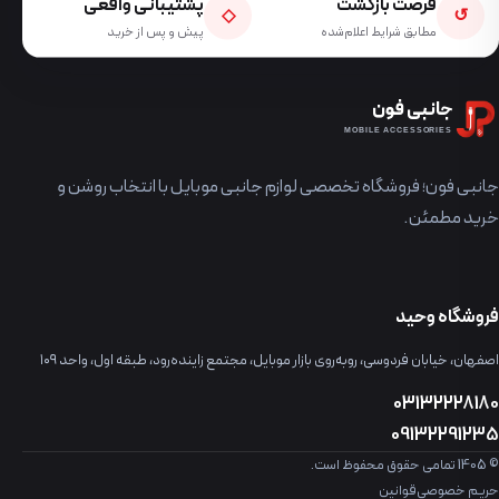
فرصت بازگشت
پشتیبانی واقعی
◇
↺
مطابق شرایط اعلام‌شده
پیش و پس از خرید
جانبی فون
MOBILE ACCESSORIES
جانبی فون؛ فروشگاه تخصصی لوازم جانبی موبایل با انتخاب روشن و
خرید مطمئن.
فروشگاه وحید
اصفهان، خیابان فردوسی، روبه‌روی بازار موبایل، مجتمع زاینده‌رود، طبقه اول، واحد ۱۰۹
03132228180
09132291235
© 1405 تمامی حقوق محفوظ است.
حریم خصوصی
قوانین