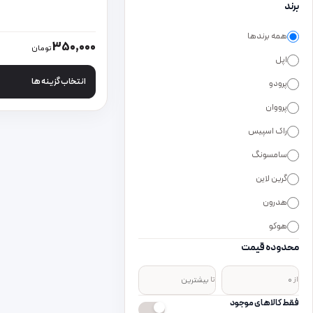
برند
همه برندها
این محصول دارای انواع
350,000
تومان
اپل
انتخاب گزینه ها
پرودو
پرووان
راک اسپیس
سامسونگ
گرین لاین
هدرون
هوکو
محدوده قیمت
از
تا
فقط کالاهای موجود