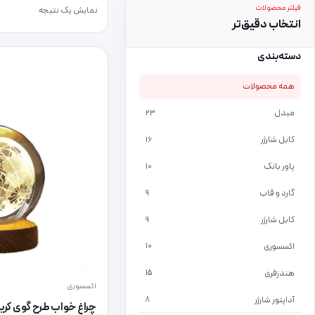
فیلتر محصولات
نمایش یک نتیجه
انتخاب دقیق‌تر
دسته‌بندی
همه محصولات
مبدل
23
کابل شارژر
16
پاور بانک
10
گارد و قاب
9
کابل شارژر
9
اکسسوری
10
هندزفری
15
اکسسوری
آداپتور شارژر
8
چراغ خواب طرح گوی کری