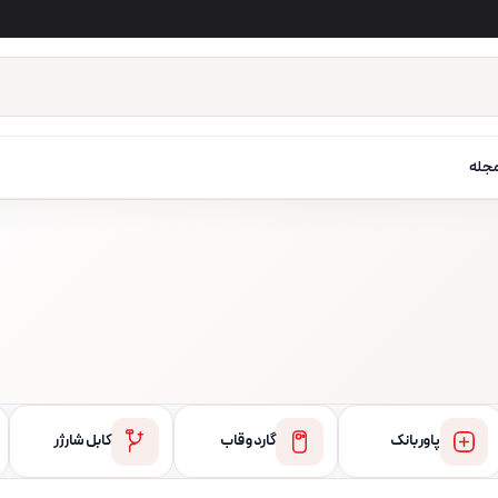
جله
پاور بانک
گارد و قاب
کابل شارژر