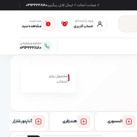
✓ ضمانت اصالت
✓ ارسال قابل پیگیری
03132228180
ورود یا ثبت‌نام
سبد خرید
0
0
حساب کاربری
مشاهده سبد
مشاوره و پشتیبانی
03132228180
1
محصول برای
انتخاب
اکسسوری
هندزفری
آداپتور شارژر