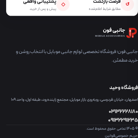
فرصت بازگشت
پشتیبانی واقعی
◇
↺
مطابق شرایط اعلام‌شده
پیش و پس از خرید
جانبی فون
MOBILE ACCESSORIES
جانبی فون؛ فروشگاه تخصصی لوازم جانبی موبایل با انتخاب روشن و
خرید مطمئن.
فروشگاه وحید
اصفهان، خیابان فردوسی، روبه‌روی بازار موبایل، مجتمع زاینده‌رود، طبقه اول، واحد ۱۰۹
03132228180
09132291235
© 1405 تمامی حقوق محفوظ است.
حریم خصوصی
قوانین