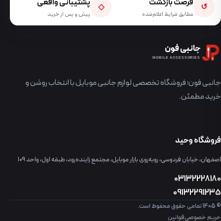
فرصت بازگشت
پشتیبانی واقعی
◇
↺
مطابق شرایط اعلام‌شده
پیش و پس از خرید
جانبی فون
MOBILE ACCESSORIES
جانبی فون؛ فروشگاه تخصصی لوازم جانبی موبایل با انتخاب روشن و
خرید مطمئن.
فروشگاه وحید
اصفهان، خیابان فردوسی، روبه‌روی بازار موبایل، مجتمع زاینده‌رود، طبقه اول، واحد ۱۰۹
03132228180
09132291235
© 1405 تمامی حقوق محفوظ است.
حریم خصوصی
قوانین