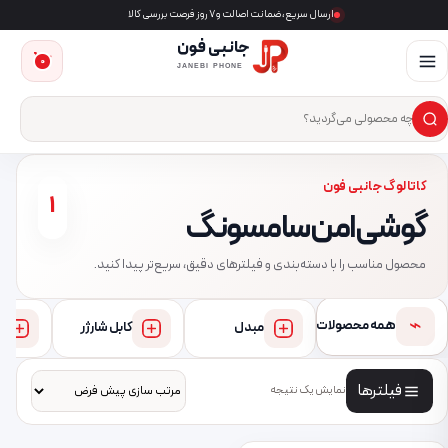
ارسال سریع، ضمانت اصالت و ۷ روز فرصت بررسی کالا
جانبی فون
0
JANEBI PHONE
×
ست‌وجوی محصول
کاتالوگ جانبی فون
1
گوشی امن سامسونگ
محصول مناسب را با دسته‌بندی و فیلترهای دقیق، سریع‌تر پیدا کنید.
⌁
همه محصولات
مبدل
کابل شارژر
فیلترها
نمایش یک نتیجه