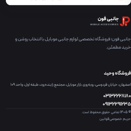
جانبی فون
MOBILE ACCESSORIES
جانبی فون؛ فروشگاه تخصصی لوازم جانبی موبایل با انتخاب روشن و
خرید مطمئن.
فروشگاه وحید
اصفهان، خیابان فردوسی، روبه‌روی بازار موبایل، مجتمع زاینده‌رود، طبقه اول، واحد ۱۰۹
03132228180
09132291235
© 1405 تمامی حقوق محفوظ است.
حریم خصوصی
قوانین