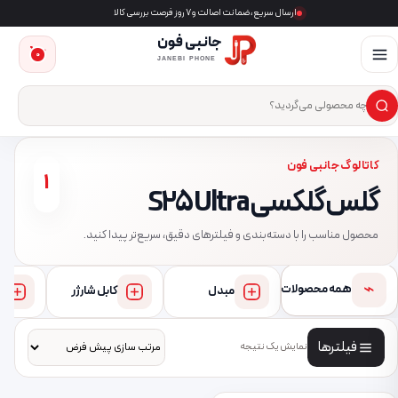
ارسال سریع، ضمانت اصالت و ۷ روز فرصت بررسی کالا
جانبی فون
0
JANEBI PHONE
×
ست‌وجوی محصول
کاتالوگ جانبی فون
1
گلس گلکسی S25 Ultra
محصول مناسب را با دسته‌بندی و فیلترهای دقیق، سریع‌تر پیدا کنید.
⌁
همه محصولات
مبدل
کابل شارژر
فیلترها
نمایش یک نتیجه