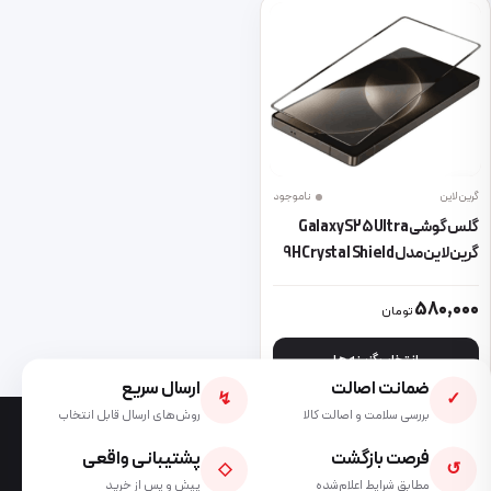
گرین لاین
ناموجود
گلس گوشی Galaxy S25 Ultra
گرین لاین مدل 9H Crystal Shield
این محصول دارای انواع مختلفی می باشد. گزینه ها ممکن است در صفحه 
580,000
تومان
انتخاب گزینه ها
ضمانت اصالت
ارسال سریع
↯
✓
بررسی سلامت و اصالت کالا
روش‌های ارسال قابل انتخاب
فرصت بازگشت
پشتیبانی واقعی
◇
↺
مطابق شرایط اعلام‌شده
پیش و پس از خرید