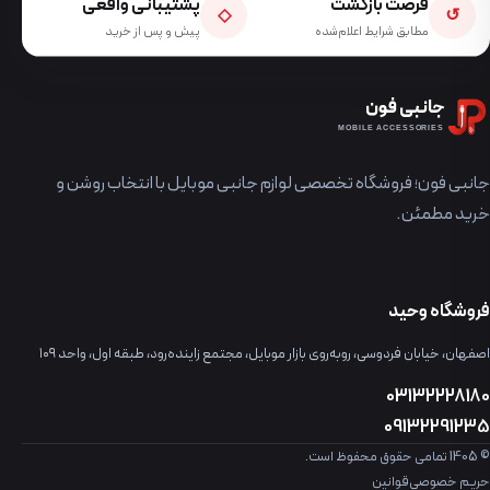
فرصت بازگشت
پشتیبانی واقعی
◇
↺
مطابق شرایط اعلام‌شده
پیش و پس از خرید
جانبی فون
MOBILE ACCESSORIES
جانبی فون؛ فروشگاه تخصصی لوازم جانبی موبایل با انتخاب روشن و
خرید مطمئن.
فروشگاه وحید
اصفهان، خیابان فردوسی، روبه‌روی بازار موبایل، مجتمع زاینده‌رود، طبقه اول، واحد ۱۰۹
03132228180
09132291235
© 1405 تمامی حقوق محفوظ است.
حریم خصوصی
قوانین