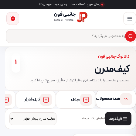
ارسال سریع، ضمانت اصالت و ۷ روز فرصت بررسی کالا
جانبی فون
0
JANEBI PHONE
×
ست‌وجوی محصول
کاتالوگ جانبی فون
1
کیف مدرن
محصول مناسب را با دسته‌بندی و فیلترهای دقیق، سریع‌تر پیدا کنید.
⌁
همه محصولات
مبدل
کابل شارژر
فیلترها
نمایش یک نتیجه