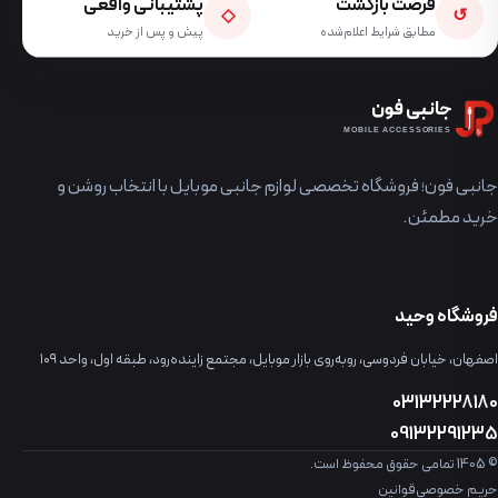
فرصت بازگشت
پشتیبانی واقعی
◇
↺
مطابق شرایط اعلام‌شده
پیش و پس از خرید
جانبی فون
MOBILE ACCESSORIES
جانبی فون؛ فروشگاه تخصصی لوازم جانبی موبایل با انتخاب روشن و
خرید مطمئن.
فروشگاه وحید
اصفهان، خیابان فردوسی، روبه‌روی بازار موبایل، مجتمع زاینده‌رود، طبقه اول، واحد ۱۰۹
03132228180
09132291235
© 1405 تمامی حقوق محفوظ است.
حریم خصوصی
قوانین