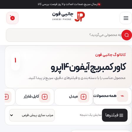
ارسال سریع، ضمانت اصالت و ۷ روز فرصت بررسی کالا
جانبی فون
0
JANEBI PHONE
×
ست‌وجوی محصول
کاتالوگ جانبی فون
1
کاور کمبریج آیفون 14 پرو
محصول مناسب را با دسته‌بندی و فیلترهای دقیق، سریع‌تر پیدا کنید.
⌁
همه محصولات
مبدل
کابل شارژر
فیلترها
نمایش یک نتیجه