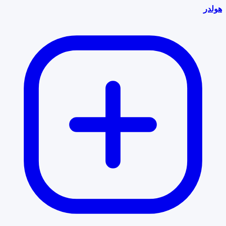
هولدر