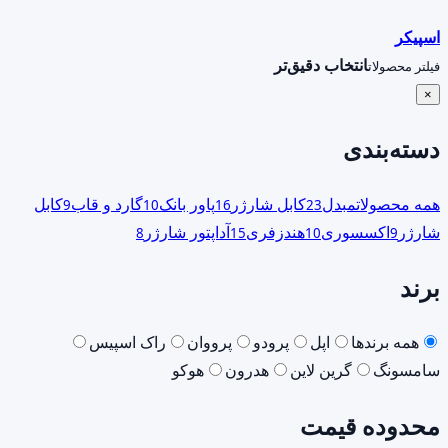
اسپیکر
انتخاب دقیق‌تر
فیلتر محصولات
×
دسته‌بندی
همه محصولات
مبدل
کابل شارژر
پاور بانک
گارد و قاب
کابل
9
10
16
23
شارژر
اکسسوری
هندزفری
آداپتور شارژر
8
15
10
9
برند
همه برندها
اپل
پرودو
پرووان
راک اسپیس
سامسونگ
گرین لاین
هدرون
هوکو
محدوده قیمت