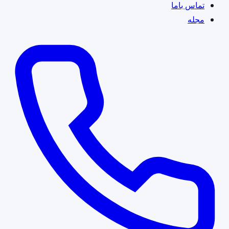
تماس باما
مجله