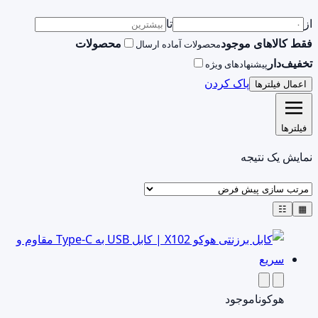
از
تا
فقط کالاهای موجود
محصولات
محصولات آماده ارسال
تخفیف‌دار
پیشنهادهای ویژه
پاک کردن
اعمال فیلترها
فیلترها
نمایش یک نتیجه
☷
▦
هوکو
ناموجود