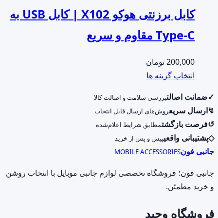
کابل برزنتی هوکو X102 | کابل USB به
Type-C مقاوم و سریع
200,000
تومان
این
انتخاب گزینه ها
محصول
✓
ضمانت اصالت
بررسی سلامت و اصالت کالا
دارای
↯
ارسال سریع
روش‌های ارسال قابل انتخاب
انواع
↺
فرصت بازگشت
مطابق شرایط اعلام‌شده
مختلفی
◇
پشتیبانی واقعی
پیش و پس از خرید
می
جانبی فون
MOBILE ACCESSORIES
باشد.
گزینه
جانبی فون؛ فروشگاه تخصصی لوازم جانبی موبایل با انتخاب روشن
ها
و خرید مطمئن.
ممکن
فروشگاه وحید
است