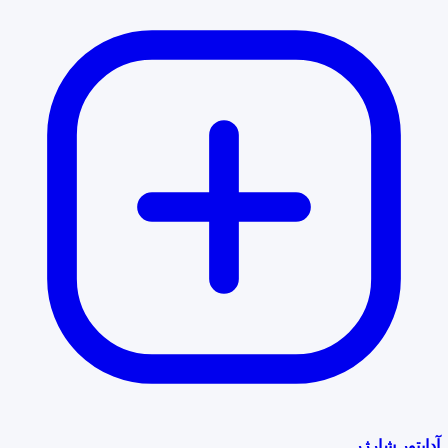
آداپتور شارژر