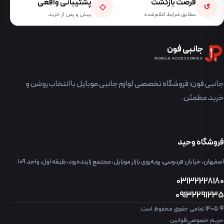
فرصت بازگشت
پشتیبانی واقعی
◇
↺
مطابق شرایط اعلام‌شده
پیش و پس از خرید
جانبی فون
MOBILE ACCESSORIES
جانبی فون؛ فروشگاه تخصصی لوازم جانبی موبایل با انتخاب روشن و
خرید مطمئن.
فروشگاه وحید
اصفهان، خیابان فردوسی، روبه‌روی بازار موبایل، مجتمع زاینده‌رود، طبقه اول، واحد ۱۰۹
03132228180
09132291235
© 1405 تمامی حقوق محفوظ است.
حریم خصوصی
قوانین