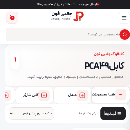
ارسال سریع، ضمانت اصالت و ۷ روز فرصت بررسی کالا
جانبی فون
0
JANEBI PHONE
×
ست‌وجوی محصول
کاتالوگ جانبی فون
1
کابل PCA49
محصول مناسب را با دسته‌بندی و فیلترهای دقیق، سریع‌تر پیدا کنید.
⌁
همه محصولات
مبدل
کابل شارژر
فیلترها
نمایش یک نتیجه