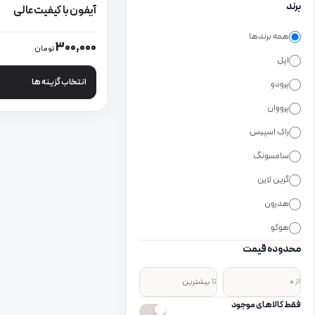
برند
آیفون با کیفیت عالی
همه برندها
این محصول دارای انواع
300,000
تومان
اپل
انتخاب گزینه ها
پرودو
پرووان
راک اسپیس
سامسونگ
گرین لاین
هدرون
هوکو
محدوده قیمت
از
تا
فقط کالاهای موجود