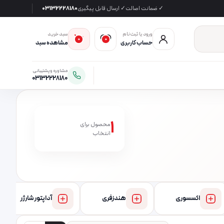
✓ ضمانت اصالت
✓ ارسال قابل پیگیری
03132228180
ورود یا ثبت‌نام
سبد خرید
0
0
حساب کاربری
مشاهده سبد
مشاوره و پشتیبانی
03132228180
1
محصول برای
انتخاب
اکسسوری
هندزفری
آداپتور شارژر