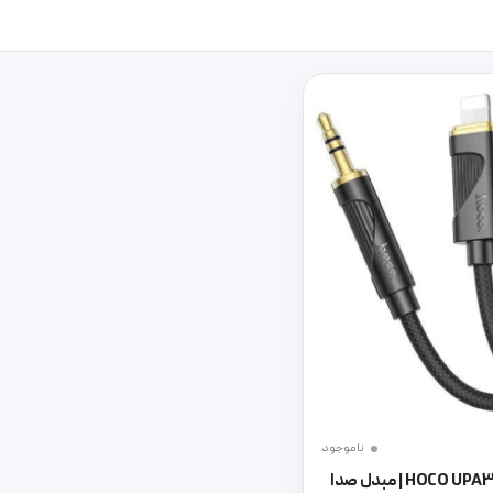
ناموجود
کابل AUX به لایتنینگ HOCO UPA30 | مبدل صدا