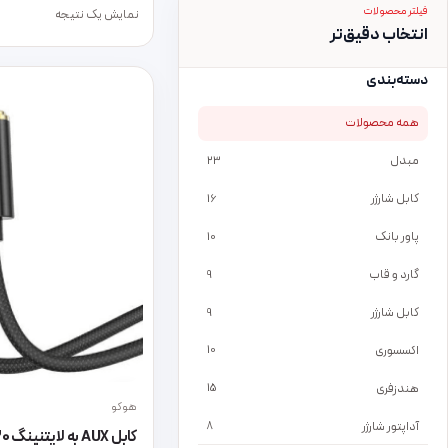
فیلتر محصولات
نمایش یک نتیجه
انتخاب دقیق‌تر
دسته‌بندی
همه محصولات
مبدل
23
کابل شارژر
16
پاور بانک
10
گارد و قاب
9
کابل شارژر
9
اکسسوری
10
هندزفری
15
هوکو
آداپتور شارژر
8