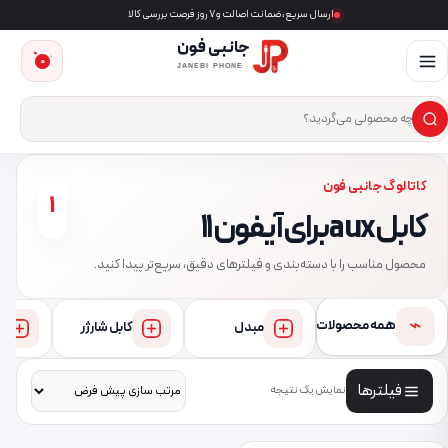
ارسال سریع، ضمانت اصالت و ۷ روز فرصت بررسی کالا
جانبی فون
0
JANEBI PHONE
×
ست‌وجوی محصول
کاتالوگ جانبی فون
1
کابل aux برای آیفون ۱۱
محصول مناسب را با دسته‌بندی و فیلترهای دقیق، سریع‌تر پیدا کنید.
⌁
همه محصولات
مبدل
کابل شارژر
فیلترها
نمایش یک نتیجه