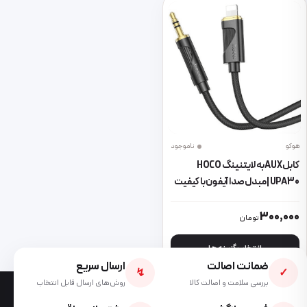
هوکو
ناموجود
کابل AUX به لایتنینگ HOCO
UPA30 | مبدل صدا آیفون با کیفیت
عالی
این محصول دارای انواع مختلفی می باشد. گزینه ها ممکن است در صفحه 
300,000
تومان
انتخاب گزینه ها
ضمانت اصالت
ارسال سریع
↯
✓
بررسی سلامت و اصالت کالا
روش‌های ارسال قابل انتخاب