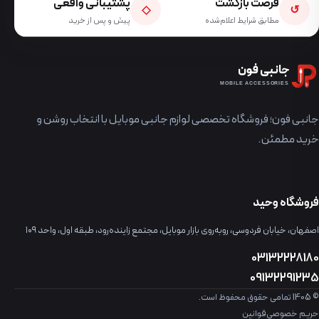
فرصت بازگشت
پشتیبانی واقعی
◇
↺
مطابق شرایط اعلام‌شده
پیش و پس از خرید
جانبی فون
MOBILE ACCESSORIES
جانبی فون؛ فروشگاه تخصصی لوازم جانبی موبایل با انتخاب روشن و
خرید مطمئن.
فروشگاه وحید
اصفهان، خیابان فردوسی، روبه‌روی بازار موبایل، مجتمع زاینده‌رود، طبقه اول، واحد ۱۰۹
03132228180
09132291235
© 1405 تمامی حقوق محفوظ است.
حریم خصوصی
قوانین