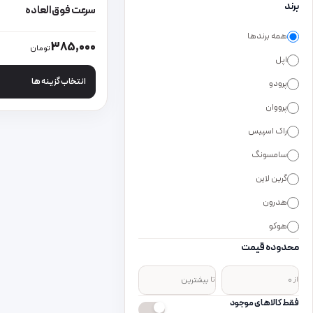
برند
سرعت فوق‌العاده
همه برندها
این محصول دارای انواع
385,000
تومان
اپل
انتخاب گزینه ها
پرودو
پرووان
راک اسپیس
سامسونگ
گرین لاین
هدرون
هوکو
محدوده قیمت
از
تا
فقط کالاهای موجود