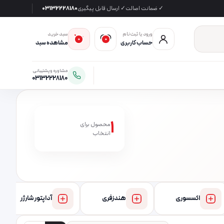
✓ ضمانت اصالت
✓ ارسال قابل پیگیری
03132228180
ورود یا ثبت‌نام
سبد خرید
0
0
حساب کاربری
مشاهده سبد
مشاوره و پشتیبانی
03132228180
1
محصول برای
انتخاب
اکسسوری
هندزفری
آداپتور شارژر