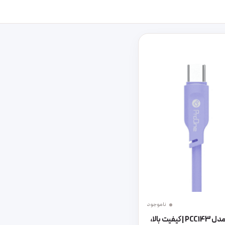
ناموجود
کابل شارژ و انتقال داده مدل PCC143 | کیفیت بالا،