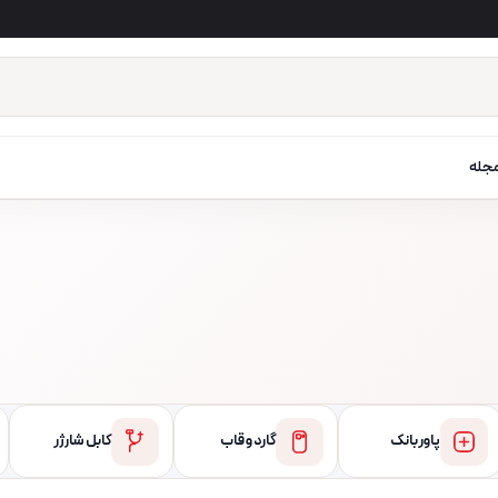
جله
پاور بانک
گارد و قاب
کابل شارژر