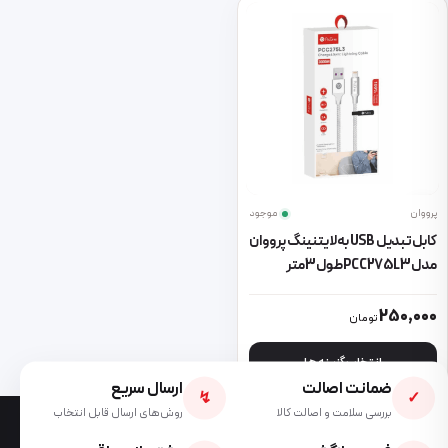
پرووان
موجود
کابل تبدیل USB به لایتنینگ پرووان
مدل PCC275L3 طول3 متر
این محصول دارای انواع مختلفی می باشد. گزینه ها ممکن است در صفحه 
250,000
تومان
انتخاب گزینه ها
ضمانت اصالت
ارسال سریع
↯
✓
بررسی سلامت و اصالت کالا
روش‌های ارسال قابل انتخاب