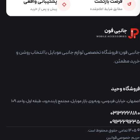
فرصت بازگشت
پشتیبانی واقعی
◇
↺
مطابق شرایط اعلام‌شده
پیش و پس از خرید
جانبی فون
MOBILE ACCESSORIES
جانبی فون؛ فروشگاه تخصصی لوازم جانبی موبایل با انتخاب روشن و
خرید مطمئن.
فروشگاه وحید
اصفهان، خیابان فردوسی، روبه‌روی بازار موبایل، مجتمع زاینده‌رود، طبقه اول، واحد ۱۰۹
03132228180
09132291235
© 1405 تمامی حقوق محفوظ است.
حریم خصوصی
قوانین