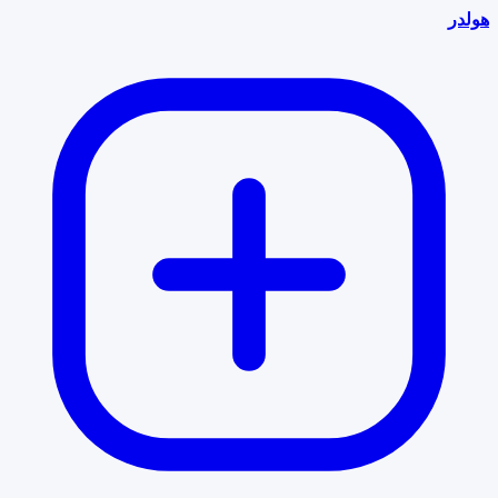
هولدر