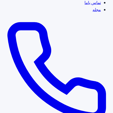
تماس باما
مجله