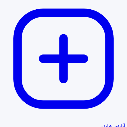
آداپتور شارژر