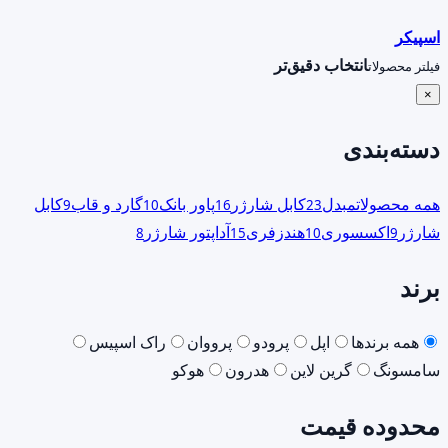
اسپیکر
انتخاب دقیق‌تر
فیلتر محصولات
×
دسته‌بندی
همه محصولات
مبدل
کابل شارژر
پاور بانک
گارد و قاب
کابل
9
10
16
23
شارژر
اکسسوری
هندزفری
آداپتور شارژر
8
15
10
9
برند
همه برندها
اپل
پرودو
پرووان
راک اسپیس
سامسونگ
گرین لاین
هدرون
هوکو
محدوده قیمت