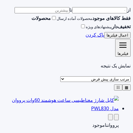
از
تا
فقط کالاهای موجود
محصولات
محصولات آماده ارسال
تخفیف‌دار
پیشنهادهای ویژه
پاک کردن
اعمال فیلترها
فیلترها
نمایش یک نتیجه
☷
▦
پرووان
ناموجود