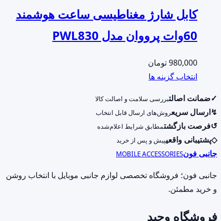
کابل شارژ مغناطیسی ساعت هوشمند
60وات پرووان مدل PWL830
980,000
تومان
این
انتخاب گزینه ها
محصول
✓
ضمانت اصالت
بررسی سلامت و اصالت کالا
دارای
↯
ارسال سریع
روش‌های ارسال قابل انتخاب
انواع
↺
فرصت بازگشت
مطابق شرایط اعلام‌شده
مختلفی
◇
پشتیبانی واقعی
پیش و پس از خرید
می
جانبی فون
MOBILE ACCESSORIES
باشد.
گزینه
جانبی فون؛ فروشگاه تخصصی لوازم جانبی موبایل با انتخاب روشن
ها
و خرید مطمئن.
ممکن
فروشگاه وحید
است