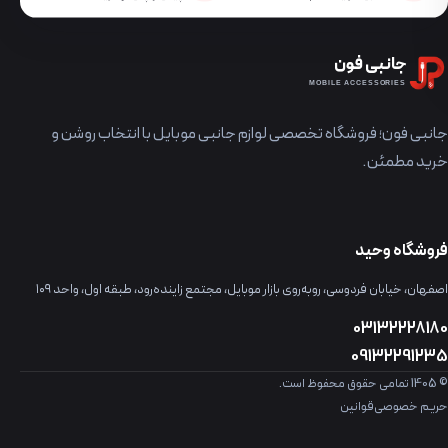
جانبی فون
MOBILE ACCESSORIES
جانبی فون؛ فروشگاه تخصصی لوازم جانبی موبایل با انتخاب روشن و
خرید مطمئن.
فروشگاه وحید
اصفهان، خیابان فردوسی، روبه‌روی بازار موبایل، مجتمع زاینده‌رود، طبقه اول، واحد ۱۰۹
03132228180
09132291235
© 1405 تمامی حقوق محفوظ است.
حریم خصوصی
قوانین