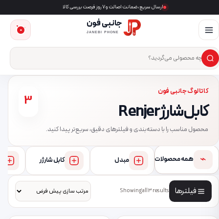
ارسال سریع، ضمانت اصالت و ۷ روز فرصت بررسی کالا
جانبی فون
0
JANEBI PHONE
×
ست‌وجوی محصول
کاتالوگ جانبی فون
3
کابل شارژ Renjer
محصول مناسب را با دسته‌بندی و فیلترهای دقیق، سریع‌تر پیدا کنید.
⌁
همه محصولات
مبدل
کابل شارژر
فیلترها
Showing all 3 results