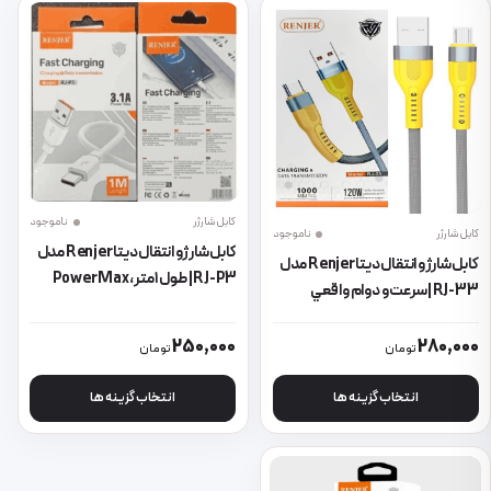
کابل شارژر
ناموجود
کابل شارژر
ناموجود
کابل شارژ و انتقال دیتا Renjer مدل
کابل شارژ و انتقال دیتا Renjer مدل
RJ-P3 | طول ۱ متر، Power Max
RJ-33 | سرعت و دوام واقعي
Type-C
این محصول دارای انواع مختلفی می باشد. گزینه ها ممکن است در صفحه 
این محصول دارای انواع مختلفی می 
250,000
280,000
تومان
تومان
انتخاب گزینه ها
انتخاب گزینه ها