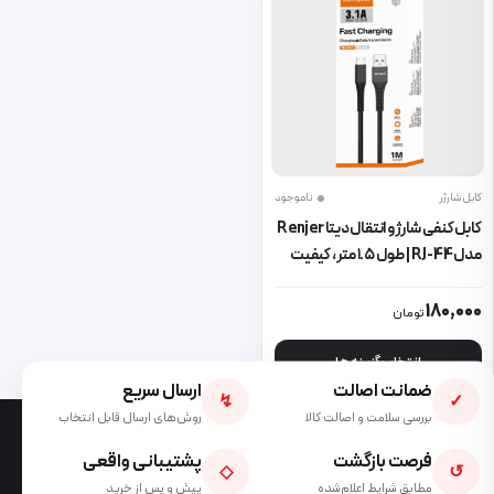
کابل شارژر
ناموجود
کابل کنفی شارژ و انتقال دیتا Renjer
مدل RJ-44 | طول ۱.۵ متر، کیفیت
عالی
این محصول دارای انواع مختلفی می باشد. گزینه ها ممکن است در صفحه 
180,000
تومان
انتخاب گزینه ها
ضمانت اصالت
ارسال سریع
↯
✓
بررسی سلامت و اصالت کالا
روش‌های ارسال قابل انتخاب
فرصت بازگشت
پشتیبانی واقعی
◇
↺
مطابق شرایط اعلام‌شده
پیش و پس از خرید