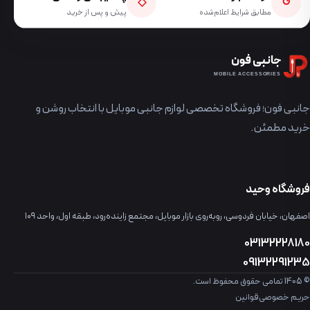
◇
↺
مطابق شرایط اعلام‌شده
پیش و پس از خرید
جانبی فون
MOBILE ACCESSORIES
جانبی فون؛ فروشگاه تخصصی لوازم جانبی موبایل با انتخاب روشن و
خرید مطمئن.
فروشگاه وحید
اصفهان، خیابان فردوسی، روبه‌روی بازار موبایل، مجتمع زاینده‌رود، طبقه اول، واحد ۱۰۹
03132228180
09132291235
© 1405 تمامی حقوق محفوظ است.
حریم خصوصی
قوانین