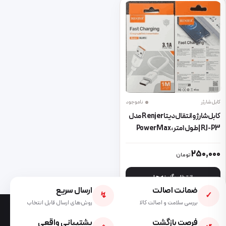
کابل شارژر
ناموجود
کابل شارژ و انتقال دیتا Renjer مدل
RJ-P3 | طول ۱ متر، Power Max
Type-C
این محصول دارای انواع مختلفی می باشد. گزینه ها ممکن است در صفحه 
250,000
تومان
انتخاب گزینه ها
ضمانت اصالت
ارسال سریع
↯
✓
بررسی سلامت و اصالت کالا
روش‌های ارسال قابل انتخاب
فرصت بازگشت
پشتیبانی واقعی