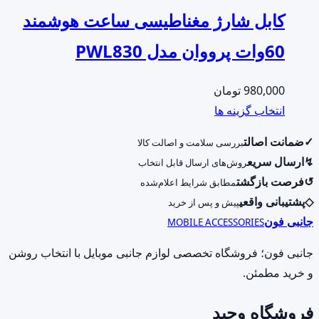
کابل شارژ مغناطیسی ساعت هوشمند
60وات پرووان مدل PWL830
980,000
تومان
این
انتخاب گزینه ها
محصول
✓
ضمانت اصالت
بررسی سلامت و اصالت کالا
دارای
↯
ارسال سریع
روش‌های ارسال قابل انتخاب
انواع
↺
فرصت بازگشت
مطابق شرایط اعلام‌شده
مختلفی
◇
پشتیبانی واقعی
پیش و پس از خرید
می
جانبی فون
MOBILE ACCESSORIES
باشد.
گزینه
جانبی فون؛ فروشگاه تخصصی لوازم جانبی موبایل با انتخاب روشن
ها
و خرید مطمئن.
ممکن
فروشگاه وحید
است