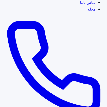
تماس باما
مجله