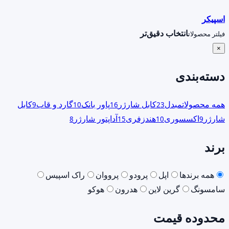
اسپیکر
انتخاب دقیق‌تر
فیلتر محصولات
×
دسته‌بندی
همه محصولات
مبدل
کابل شارژر
پاور بانک
گارد و قاب
کابل
9
10
16
23
شارژر
اکسسوری
هندزفری
آداپتور شارژر
8
15
10
9
برند
همه برندها
اپل
پرودو
پرووان
راک اسپیس
سامسونگ
گرین لاین
هدرون
هوکو
محدوده قیمت