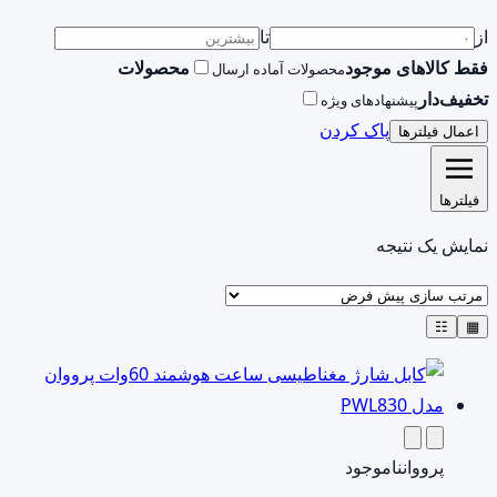
از
تا
فقط کالاهای موجود
محصولات
محصولات آماده ارسال
تخفیف‌دار
پیشنهادهای ویژه
پاک کردن
اعمال فیلترها
فیلترها
نمایش یک نتیجه
☷
▦
پرووان
ناموجود