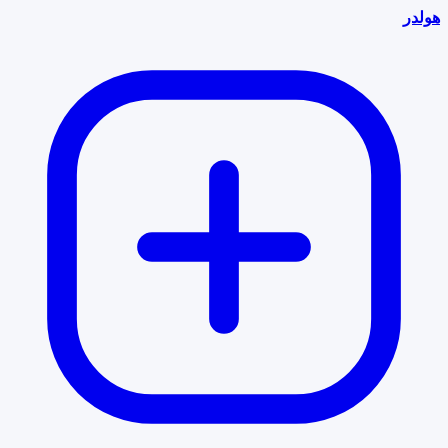
هولدر