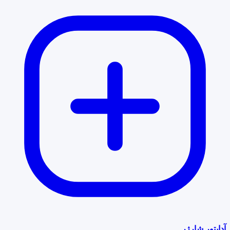
آداپتور شارژر