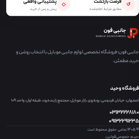
فرصت بازگشت
پشتیبانی واقعی
◇
↺
مطابق شرایط اعلام‌شده
پیش و پس از خرید
جانبی فون
MOBILE ACCESSORIES
جانبی فون؛ فروشگاه تخصصی لوازم جانبی موبایل با انتخاب روشن و
خرید مطمئن.
فروشگاه وحید
اصفهان، خیابان فردوسی، روبه‌روی بازار موبایل، مجتمع زاینده‌رود، طبقه اول، واحد ۱۰۹
03132228180
09132291235
© 1405 تمامی حقوق محفوظ است.
حریم خصوصی
قوانین