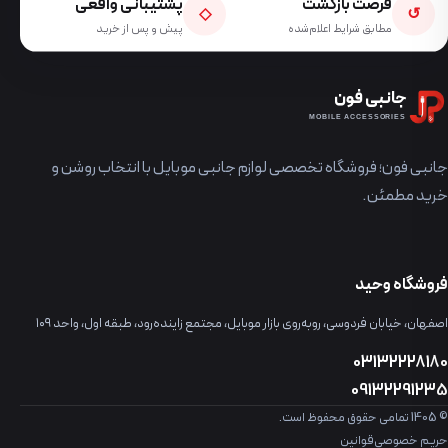
فرصت بازگشت
پشتیبانی واقعی
◇
↺
مطابق شرایط اعلام‌شده
پیش و پس از خرید
جانبی فون
MOBILE ACCESSORIES
جانبی فون؛ فروشگاه تخصصی لوازم جانبی موبایل با انتخاب روشن و
خرید مطمئن.
فروشگاه وحید
اصفهان، خیابان فردوسی، روبه‌روی بازار موبایل، مجتمع زاینده‌رود، طبقه اول، واحد ۱۰۹
03132228180
09132291235
© 1405 تمامی حقوق محفوظ است.
حریم خصوصی
قوانین