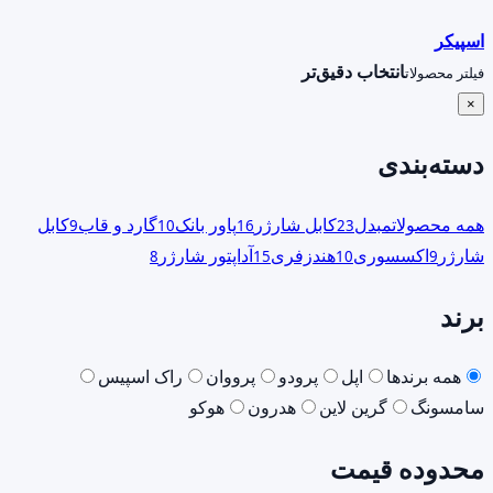
اسپیکر
انتخاب دقیق‌تر
فیلتر محصولات
×
دسته‌بندی
همه محصولات
مبدل
کابل شارژر
پاور بانک
گارد و قاب
کابل
9
10
16
23
شارژر
اکسسوری
هندزفری
آداپتور شارژر
8
15
10
9
برند
همه برندها
اپل
پرودو
پرووان
راک اسپیس
سامسونگ
گرین لاین
هدرون
هوکو
محدوده قیمت