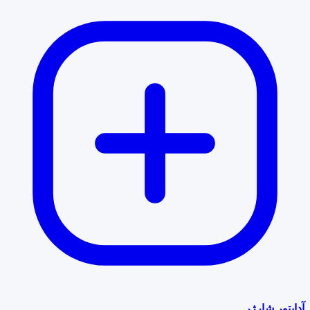
آداپتور شارژر