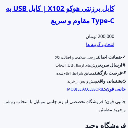
کابل برزنتی هوکو X102 | کابل USB به
Type-C مقاوم و سریع
200,000
تومان
این
انتخاب گزینه ها
محصول
✓
ضمانت اصالت
بررسی سلامت و اصالت کالا
دارای
↯
ارسال سریع
روش‌های ارسال قابل انتخاب
انواع
↺
فرصت بازگشت
مطابق شرایط اعلام‌شده
مختلفی
◇
پشتیبانی واقعی
پیش و پس از خرید
می
جانبی فون
MOBILE ACCESSORIES
باشد.
گزینه
جانبی فون؛ فروشگاه تخصصی لوازم جانبی موبایل با انتخاب روشن
ها
و خرید مطمئن.
ممکن
فروشگاه وحید
است