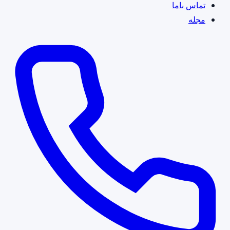
تماس باما
مجله