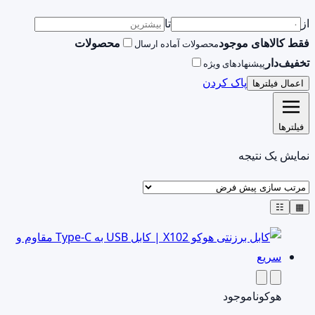
از
تا
فقط کالاهای موجود
محصولات
محصولات آماده ارسال
تخفیف‌دار
پیشنهادهای ویژه
پاک کردن
اعمال فیلترها
فیلترها
نمایش یک نتیجه
☷
▦
هوکو
ناموجود