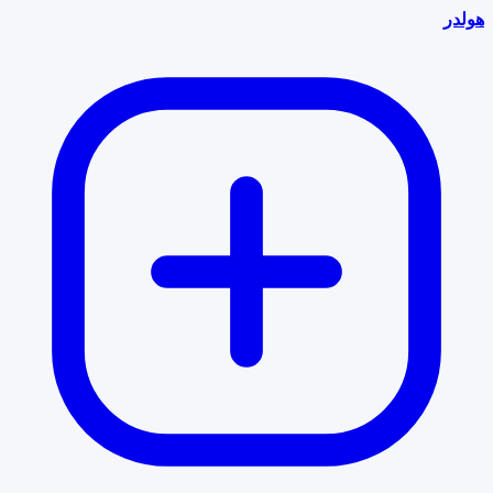
هولدر