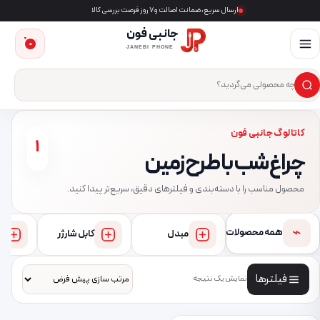
ارسال سریع، ضمانت اصالت و ۷ روز فرصت بررسی کالا
جانبی فون
0
JANEBI PHONE
×
ست‌وجوی محصول
کاتالوگ جانبی فون
1
چراغ شب با طرح زمین
محصول مناسب را با دسته‌بندی و فیلترهای دقیق، سریع‌تر پیدا کنید.
⌁
همه محصولات
مبدل
کابل شارژر
فیلترها
نمایش یک نتیجه