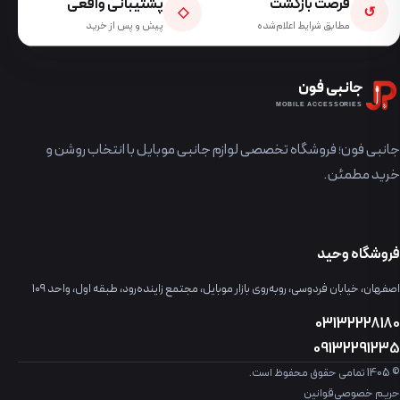
فرصت بازگشت
پشتیبانی واقعی
◇
↺
مطابق شرایط اعلام‌شده
پیش و پس از خرید
جانبی فون
MOBILE ACCESSORIES
جانبی فون؛ فروشگاه تخصصی لوازم جانبی موبایل با انتخاب روشن و
خرید مطمئن.
فروشگاه وحید
اصفهان، خیابان فردوسی، روبه‌روی بازار موبایل، مجتمع زاینده‌رود، طبقه اول، واحد ۱۰۹
03132228180
09132291235
© 1405 تمامی حقوق محفوظ است.
حریم خصوصی
قوانین